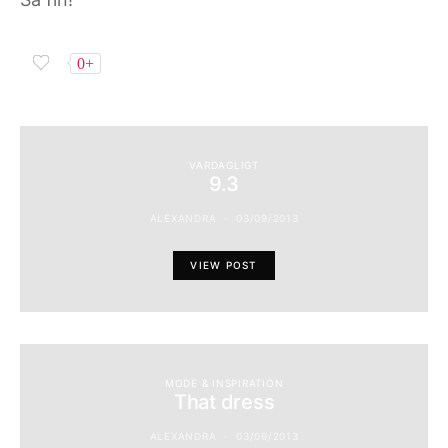
0+
VARDAGLIGT
9.3
ALEXANDRA
03/09/2013
VIEW POST
MODE & INSPIRATION
That dress
ALEXANDRA
03/09/2013