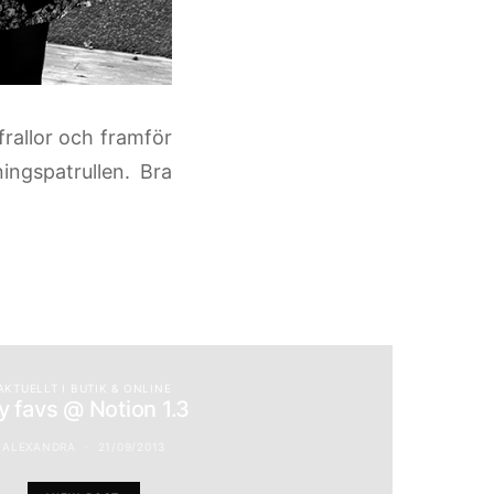
rallor och framför
ngspatrullen. Bra
AKTUELLT I BUTIK & ONLINE
 favs @ Notion 1.3
ALEXANDRA
21/09/2013