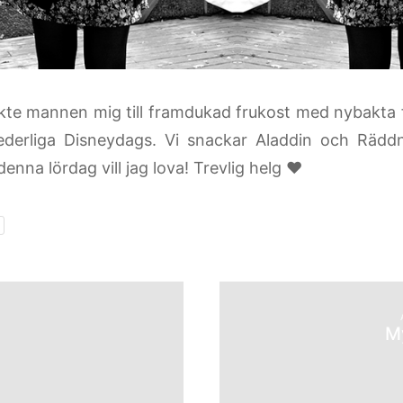
kte mannen mig till framdukad frukost med nybakta f
derliga Disneydags. Vi snackar Aladdin och Räddni
denna lördag vill jag lova! Trevlig helg ♥
My