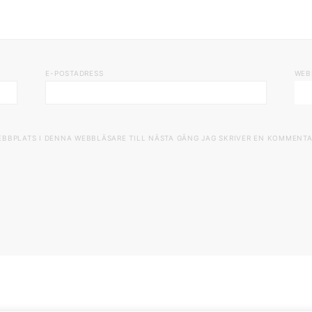
E-POSTADRESS
WEB
EBBPLATS I DENNA WEBBLÄSARE TILL NÄSTA GÅNG JAG SKRIVER EN KOMMENTA