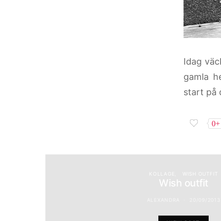
Idag väc
gamla he
start på 
0+
KOLLAGE
WISH OUTFIT
Wish outfit
ALEXANDRA
20/09/2013