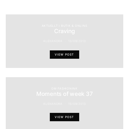
AKTUELLT I BUTIK & ONLINE
Craving
ALEXANDRA
13/09/2013
VIEW POST
OM FASHIONINK
Moments of week 37
ALEXANDRA
15/09/2013
VIEW POST