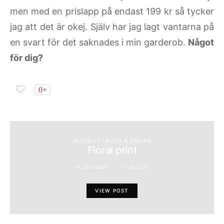
men med en prislapp på endast 199 kr så tycker
jag att det är okej. Själv har jag lagt vantarna på
en svart för det saknades i min garderob.
Något
för dig?
0+
AKTUELLT I BUTIK & ONLINE
Floral print
ALEXANDRA
17/08/2013
VIEW POST