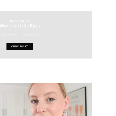
MIN GARDEROB
Work out clothes
ALEXANDRA
23/08/2013
VIEW POST