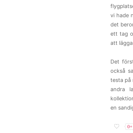
flygplat
vi hade 
det beror
ett tag 
att lägga
Det förs
också sa
testa på 
andra l
kollektio
en sandig
0+