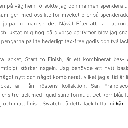
sen på väg hem försökte jag och mannen spendera up
nämligen med oss lite för mycket eller så spenderade
 ju på hur man ser det. Nåväl. Efter att ha irrat run
och luktat mig hög på diverse parfymer blev jag snål
 pengarna på lite hederligt tax-free godis och två lac
ta lacket, Start to Finish, är ett kombinerat bas
mtidigt stärker nageln. Jag behövde ett nytt basl
något nytt och något kombinerat, vilket jag alltid är lit
acket är från höstens kollektion, San Francisc
nens tre lack med liquid sand formula. Det kornblåa la
 och matt finish. Swatch på detta lack hittar ni
här
.