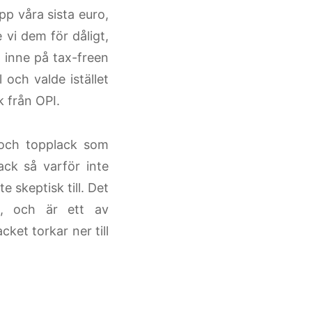
p våra sista euro,
 vi dem för dåligt,
t inne på tax-freen
 och valde istället
k från OPI.
- och topplack som
ack så varför inte
e skeptisk till. Det
o, och är ett av
cket torkar ner till