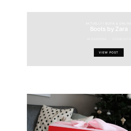
AKTUELLT I BUTIK & ONLIN
Boots by Zara
ALEXANDRA
22/08/2013
VIEW POST