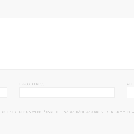
E-POSTADRESS
WEB
EBBPLATS I DENNA WEBBLÄSARE TILL NÄSTA GÅNG JAG SKRIVER EN KOMMENTA