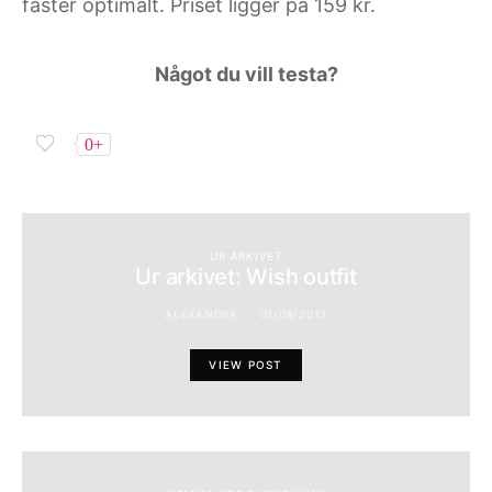
fäster optimalt. Priset ligger på 159 kr.
Något du vill testa?
0+
UR ARKIVET
Ur arkivet: Wish outfit
ALEXANDRA
01/08/2013
VIEW POST