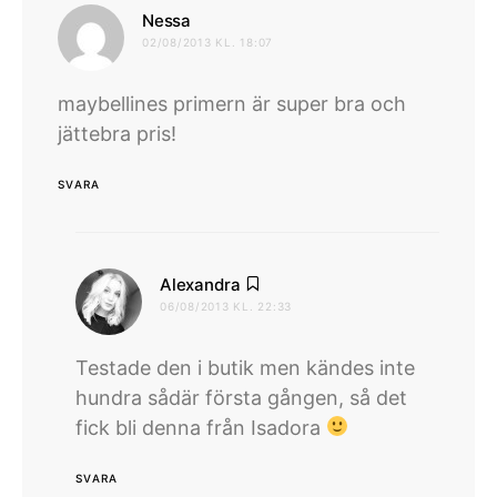
skriver:
Nessa
02/08/2013 KL. 18:07
maybellines primern är super bra och
jättebra pris!
SVARA
skriver:
Alexandra
06/08/2013 KL. 22:33
Testade den i butik men kändes inte
hundra sådär första gången, så det
fick bli denna från Isadora
SVARA