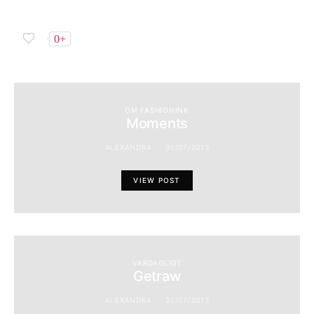
0+
OM FASHIONINK
Moments
ALEXANDRA
30/07/2013
VIEW POST
VARDAGLIGT
Getraw
ALEXANDRA
30/07/2013