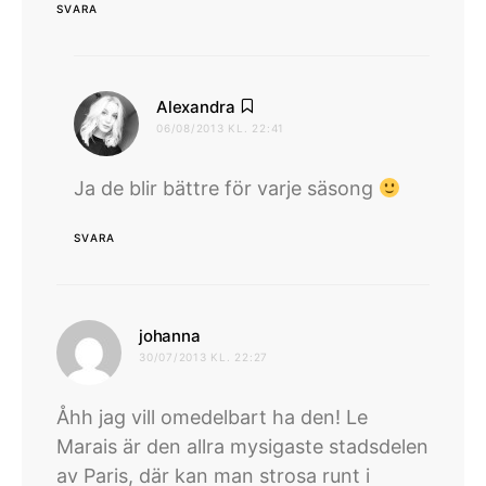
SVARA
skriver:
Alexandra
06/08/2013 KL. 22:41
Ja de blir bättre för varje säsong
SVARA
skriver:
johanna
30/07/2013 KL. 22:27
Åhh jag vill omedelbart ha den! Le
Marais är den allra mysigaste stadsdelen
av Paris, där kan man strosa runt i