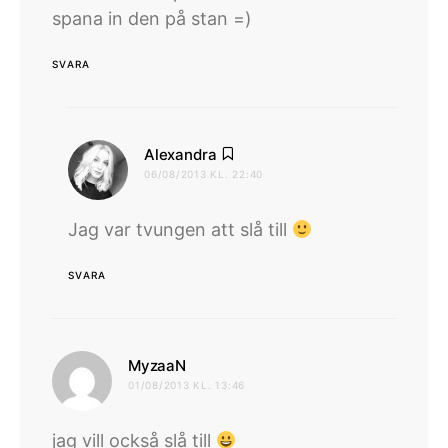
spana in den på stan =)
SVARA
skriver:
Alexandra
06/08/2013 KL. 22:40
Jag var tvungen att slå till
SVARA
skriver:
MyzaaN
01/08/2013 KL. 13:46
jag vill också slå till