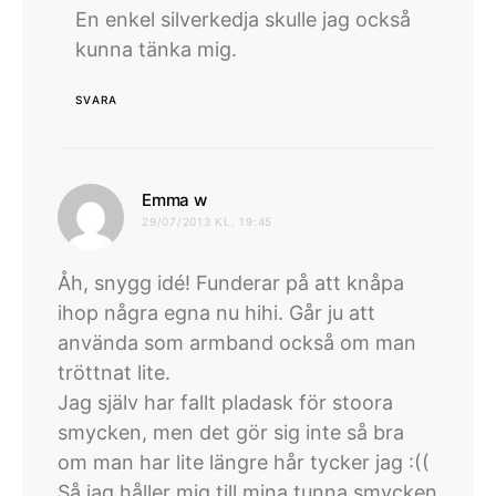
En enkel silverkedja skulle jag också
kunna tänka mig.
SVARA
skriver:
Emma w
29/07/2013 KL. 19:45
Åh, snygg idé! Funderar på att knåpa
ihop några egna nu hihi. Går ju att
använda som armband också om man
tröttnat lite.
Jag själv har fallt pladask för stoora
smycken, men det gör sig inte så bra
om man har lite längre hår tycker jag :((
Så jag håller mig till mina tunna smycken