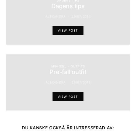
DAGENS TIPS
Dagens tips
ALEXANDRA
29/07/2013
VIEW POST
MIN STIL - OUTFITS
Pre-fall outfit
ALEXANDRA
29/07/2013
VIEW POST
DU KANSKE OCKSÅ ÄR INTRESSERAD AV: