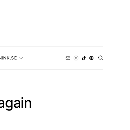
NINK.SE
again