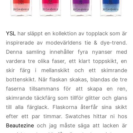
YSL
har släppt en kollektion av topplack som är
inspirerade av modevärldens tie & dye-trend.
Denna samling
innehåller
fyra
nyanser
med
vardera
tre
olika
faser
,
ett klart
toppskikt
,
en
skir
färg i
mellanskikt
och
ett
skimrande
bottenskikt
.
När flaskan
skakas
,
blandas
de tre
faserna
tillsammans för att skapa
en
ren
,
skimrande
täckfärg
som
tillför
glitter och glans
till
alla
färglack
. F
laskorna
återfår sina skikt
efter ett par timmar. Swatches hittar ni hos
Beautezine
och jag måste säga att lacken är