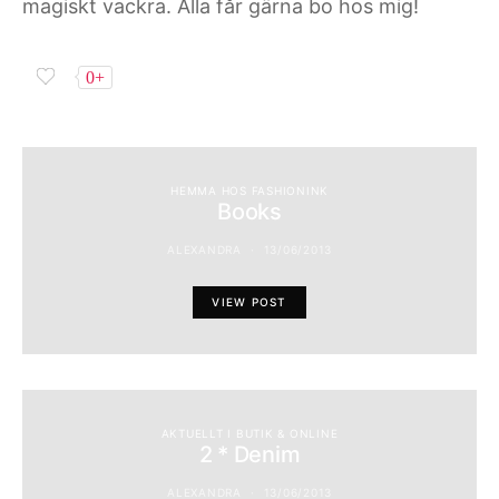
magiskt vackra. Alla får gärna bo hos mig!
0+
HEMMA HOS FASHIONINK
Books
ALEXANDRA
13/06/2013
VIEW POST
AKTUELLT I BUTIK & ONLINE
2 * Denim
ALEXANDRA
13/06/2013