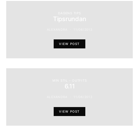
DAGENS TIPS
Tipsrundan
ALEXANDRA
11/06/2013
VIEW POST
MIN STIL - OUTFITS
6.11
ALEXANDRA
11/06/2013
VIEW POST