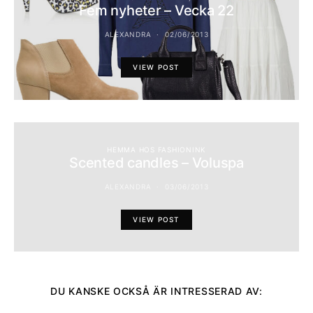
Fem nyheter – Vecka 22
ALEXANDRA
02/06/2013
VIEW POST
HEMMA HOS FASHIONINK
Scented candles – Voluspa
ALEXANDRA
03/06/2013
VIEW POST
DU KANSKE OCKSÅ ÄR INTRESSERAD AV: