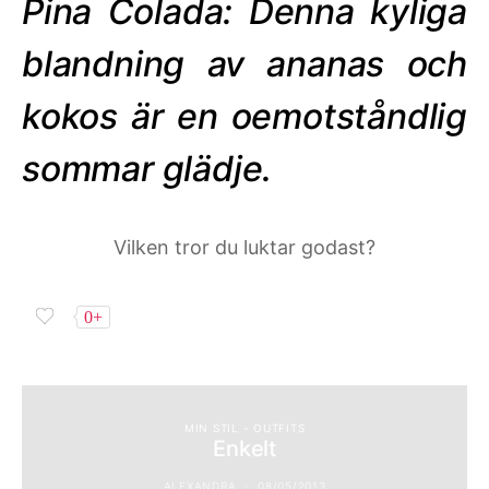
Pina Colada: Denna kyliga
blandning av ananas och
kokos är en oemotståndlig
sommar glädje.
Vilken tror du luktar godast?
0+
MIN STIL - OUTFITS
Enkelt
ALEXANDRA
08/05/2013