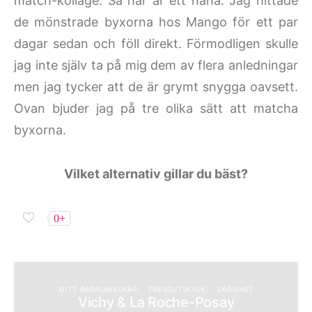
match-kollage. Så här är ett haha. Jag hittade
de mönstrade byxorna hos Mango för ett par
dagar sedan och föll direkt. Förmodligen skulle
jag inte själv ta på mig dem av flera anledningar
men jag tycker att de är grymt snygga oavsett.
Ovan bjuder jag på tre olika sätt att matcha
byxorna.
Vilket alternativ gillar du bäst?
0+
MITT BADRUMSSKÅP
PRESSUTSKICK
SKÖNHET
Vichy & La Roche-Posay