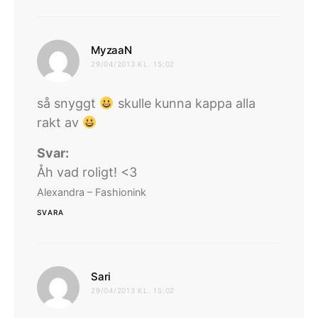
skriver:
MyzaaN
29/04/2013 KL. 15:02
så snyggt
skulle kunna kappa alla
rakt av
Svar:
Åh vad roligt! <3
Alexandra – Fashionink
SVARA
skriver:
Sari
29/04/2013 KL. 15:02