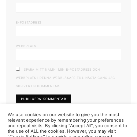
E-POSTADRESS
WEBBPLATS
SPARA MITT NAMN, MIN E-POSTADRESS OCH
WEBBPLATS I DENNA WEBBLÄSARE TILL NÄSTA GÅNG JAG
SKRIVER EN KOMMENTAR.
We use cookies on our website to give you the most
relevant experience by remembering your preferences
and repeat visits. By clicking “Accept All”, you consent to
the use of ALL the cookies. However, you may visit
"Cookie Settings" to provide a controlled consent.