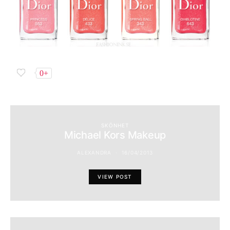
0+
SKÖNHET
Michael Kors Makeup
ALEXANDRA
16/04/2013
VIEW POST