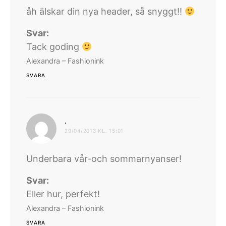
åh älskar din nya header, så snyggt!!
Svar:
Tack goding
Alexandra – Fashionink
SVARA
skriver:
.
29/04/2013 KL. 15:01
Underbara vår-och sommarnyanser!
Svar:
Eller hur, perfekt!
Alexandra – Fashionink
SVARA