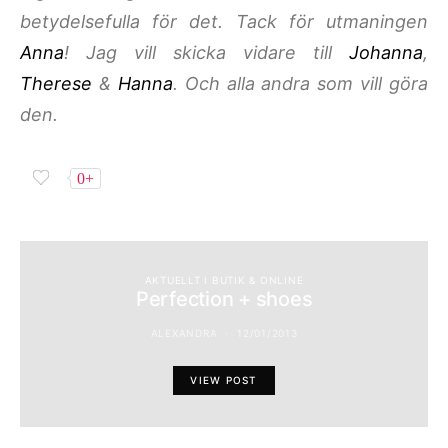
betydelsefulla för det. Tack för utmaningen
Anna
! Jag vill skicka vidare till
Johanna
,
Therese
&
Hanna
. Och alla andra som vill göra
den.
0+
AKTUELLT I BUTIK & ONLINE
Perfection + shoes
ALEXANDRA
12/01/2013
VIEW POST