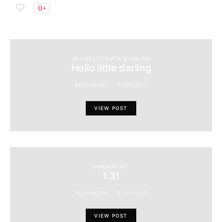
0+
AKTUELLT I BUTIK & ONLINE
Hello little darling
ALEXANDRA
31/01/2013
VIEW POST
VARDAGLIGT
1.31
ALEXANDRA
31/01/2013
VIEW POST