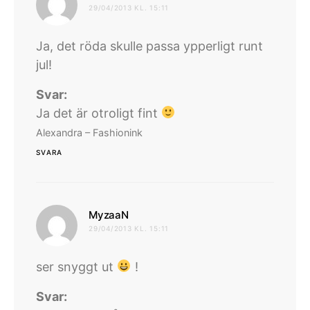
29/04/2013 KL. 15:11
Ja, det röda skulle passa ypperligt runt
jul!
Svar:
Ja det är otroligt fint
Alexandra – Fashionink
SVARA
skriver:
MyzaaN
29/04/2013 KL. 15:11
ser snyggt ut
!
Svar: