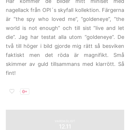
Här kommer de bilder mitt miniset med
nagellack från OPI´s skyfall kollektion. Färgerna
är ”the spy who loved me”, ”goldeneye”, ”the
world is not enough” och till sist ”live and let
die”. Jag har testat alla utom ”goldeneye”. De
två till höger i bild gjorde mig rätt så besviken
faktiskt men det röda är magnifikt. Små
skimmer av guld tillsammans med klarrött. Så
fint!
0+
VARDAGLIGT
12.11