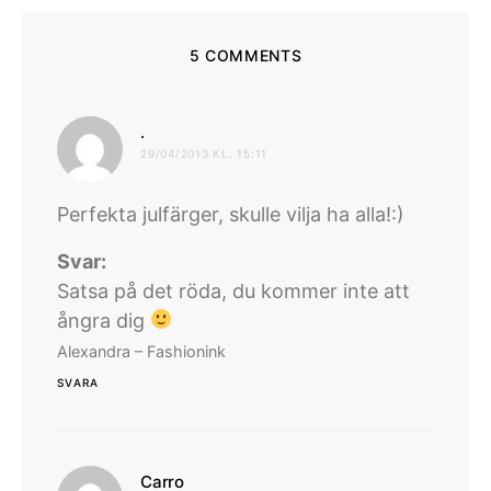
5 COMMENTS
skriver:
.
29/04/2013 KL. 15:11
Perfekta julfärger, skulle vilja ha alla!:)
Svar:
Satsa på det röda, du kommer inte att
ångra dig
Alexandra – Fashionink
SVARA
skriver:
Carro