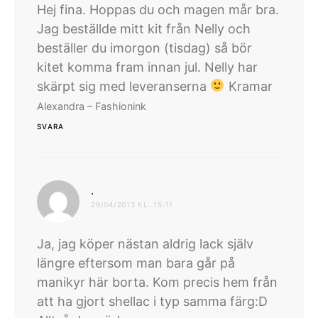
Hej fina. Hoppas du och magen mår bra.
Jag beställde mitt kit från Nelly och
beställer du imorgon (tisdag) så bör
kitet komma fram innan jul. Nelly har
skärpt sig med leveranserna
Kramar
Alexandra – Fashionink
SVARA
skriver:
.
29/04/2013 KL. 15:11
Ja, jag köper nästan aldrig lack själv
längre eftersom man bara går på
manikyr här borta. Kom precis hem från
att ha gjort shellac i typ samma färg:D