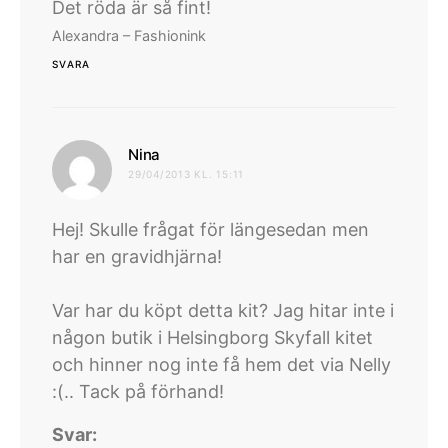
Det röda är så fint!
Alexandra – Fashionink
SVARA
skriver:
Nina
29/04/2013 KL. 15:11
Hej! Skulle frågat för längesedan men
har en gravidhjärna!
Var har du köpt detta kit? Jag hitar inte i
någon butik i Helsingborg Skyfall kitet
och hinner nog inte få hem det via Nelly
:(.. Tack på förhand!
Svar: