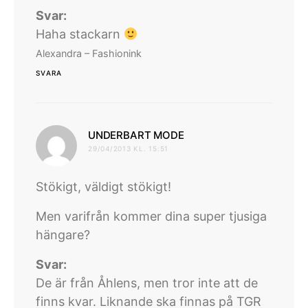
Svar:
Haha stackarn
Alexandra – Fashionink
SVARA
skriver:
UNDERBART MODE
29/04/2013 KL. 15:51
Stökigt, väldigt stökigt!
Men varifrån kommer dina super tjusiga
hängare?
Svar:
De är från Åhlens, men tror inte att de
finns kvar. Liknande ska finnas på TGR