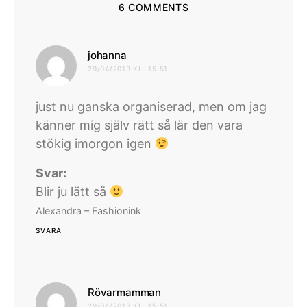
6 COMMENTS
skriver:
johanna
29/04/2013 KL. 15:51
just nu ganska organiserad, men om jag
känner mig själv rätt så lär den vara
stökig imorgon igen
Svar:
Blir ju lätt så
Alexandra – Fashionink
SVARA
skriver:
Rövarmamman
29/04/2013 KL. 15:51