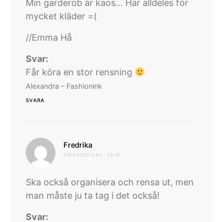
Min garderob är kaos… Har alldeles för
mycket kläder =(
//Emma Hå
Svar:
Får köra en stor rensning
Alexandra – Fashionink
SVARA
skriver:
Fredrika
29/04/2013 KL. 15:51
Ska också organisera och rensa ut, men
man måste ju ta tag i det också!
Svar: