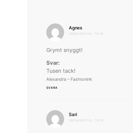
skriver:
Agnes
29/04/2013 KL. 15:51
Grymt snyggt!
Svar:
Tusen tack!
Alexandra – Fashionink
SVARA
skriver:
Sari
29/04/2013 KL. 15:51