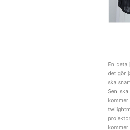
En detal
det gör 
ska snart
Sen ska 
kommer 
twiligh
projekt
kommer m