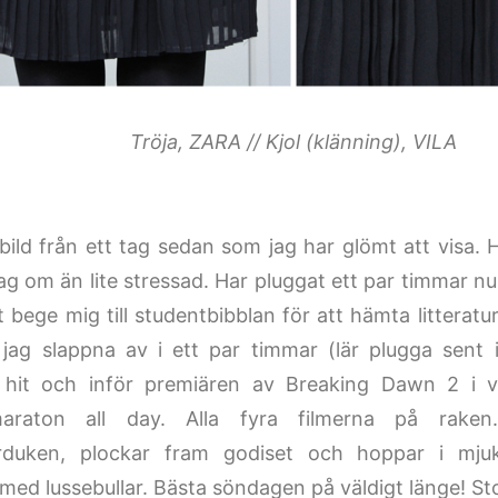
Tröja, ZARA // Kjol (klänning), VILA
jbild från ett tag sedan som jag har glömt att visa.
jag om än lite stressad. Har pluggat ett par timmar 
 bege mig till studentbibblan för att hämta litteratur
jag slappna av i ett par timmar (lär plugga sent ik
hit och inför premiären av Breaking Dawn 2 i v
tmaraton all day. Alla fyra filmerna på raken
orduken, plockar fram godiset och hoppar i mjuk
ed lussebullar. Bästa söndagen på väldigt länge! S