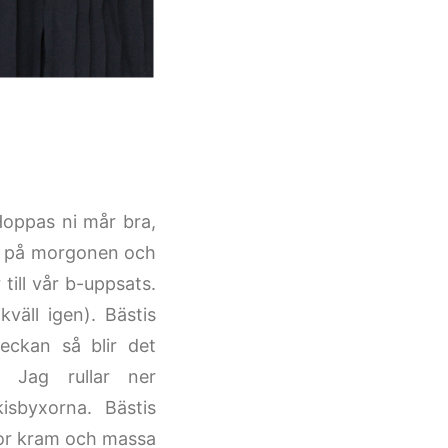
 Hoppas ni mår bra,
nu på morgonen och
 till vår b-uppsats.
väll igen). Bästis
eckan så blir det
. Jag rullar ner
isbyxorna. Bästis
tor kram och massa