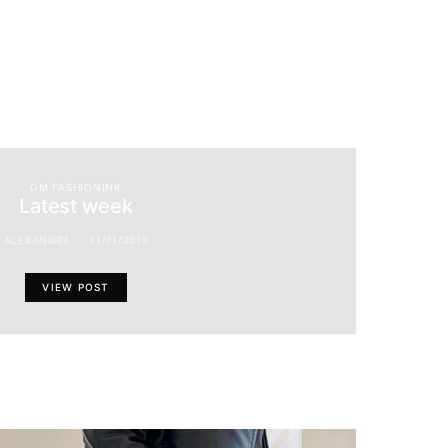
OM FASHIONINK
Latest week
ALEXANDRA
11/11/2012
VIEW POST