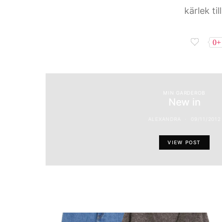
kärlek til
0+
MIN GARDEROB
New in
ALEXANDRA
09/11/2012
VIEW POST