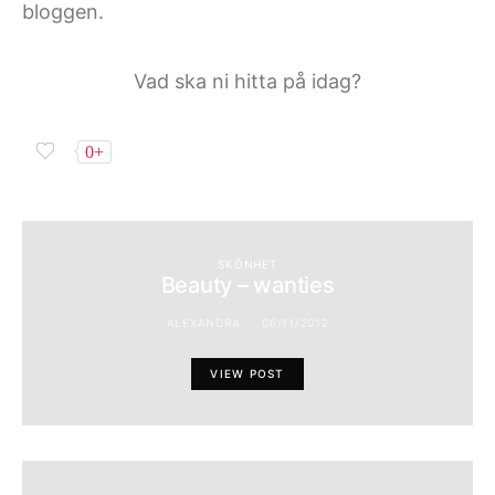
bloggen.
Vad ska ni hitta på idag?
0+
SKÖNHET
Beauty – wanties
ALEXANDRA
06/11/2012
VIEW POST