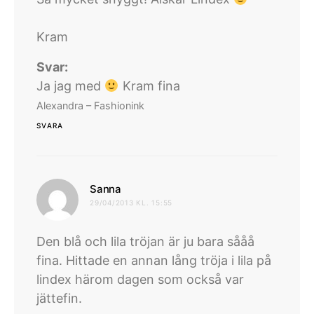
Kram
Svar:
Ja jag med
Kram fina
Alexandra – Fashionink
SVARA
skriver:
Sanna
29/04/2013 KL. 15:55
Den blå och lila tröjan är ju bara sååå
fina. Hittade en annan lång tröja i lila på
lindex härom dagen som också var
jättefin.