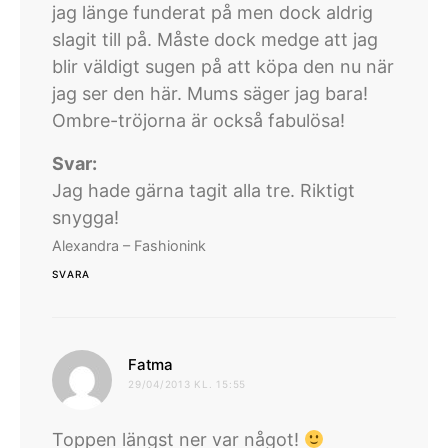
jag länge funderat på men dock aldrig
slagit till på. Måste dock medge att jag
blir väldigt sugen på att köpa den nu när
jag ser den här. Mums säger jag bara!
Ombre-tröjorna är också fabulösa!
Svar:
Jag hade gärna tagit alla tre. Riktigt
snygga!
Alexandra – Fashionink
SVARA
skriver:
Fatma
29/04/2013 KL. 15:55
Toppen längst ner var något!