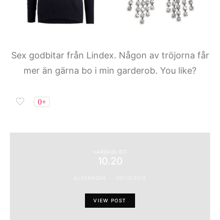
Sex godbitar från Lindex. Någon av tröjorna får
mer än gärna bo i min garderob. You like?
0+
VARDAGLIGT
10.20
ALEXANDRA
20/10/2012
VIEW POST