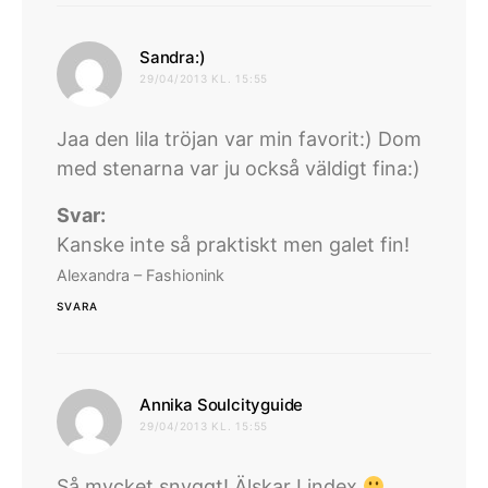
skriver:
Sandra:)
29/04/2013 KL. 15:55
Jaa den lila tröjan var min favorit:) Dom
med stenarna var ju också väldigt fina:)
Svar:
Kanske inte så praktiskt men galet fin!
Alexandra – Fashionink
SVARA
skriver:
Annika Soulcityguide
29/04/2013 KL. 15:55
Så mycket snyggt! Älskar Lindex