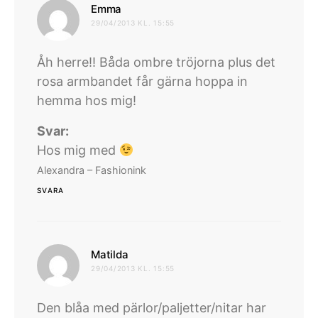
skriver:
Emma
29/04/2013 KL. 15:55
Åh herre!! Båda ombre tröjorna plus det
rosa armbandet får gärna hoppa in
hemma hos mig!
Svar:
Hos mig med
Alexandra – Fashionink
SVARA
skriver:
Matilda
29/04/2013 KL. 15:55
Den blåa med pärlor/paljetter/nitar har