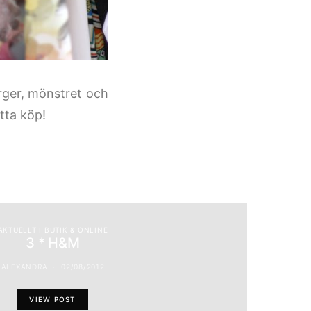
ärger, mönstret och
etta köp!
AKTUELLT I BUTIK & ONLINE
3 * H&M
ALEXANDRA
02/08/2012
VIEW POST