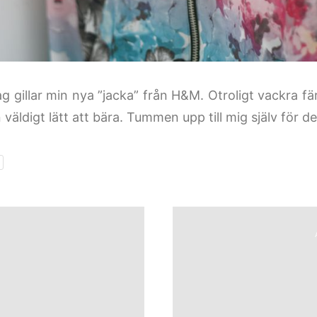
ag gillar min nya ”jacka” från H&M. Otroligt vackra f
 väldigt lätt att bära. Tummen upp till mig själv för d