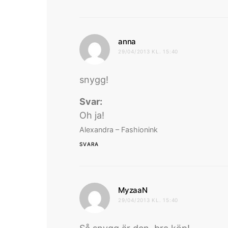
skriver:
anna
29/04/2013 KL. 15:40
snygg!
Svar:
Oh ja!
Alexandra – Fashionink
SVARA
skriver:
MyzaaN
29/04/2013 KL. 15:40