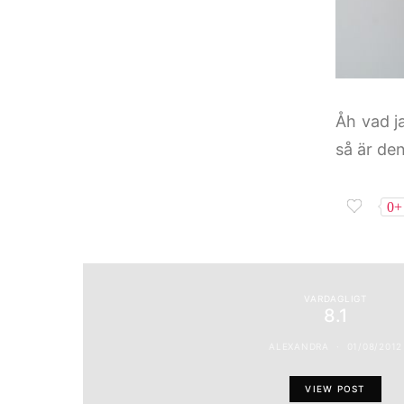
Åh vad j
så är den
0+
VARDAGLIGT
8.1
ALEXANDRA
01/08/2012
VIEW POST