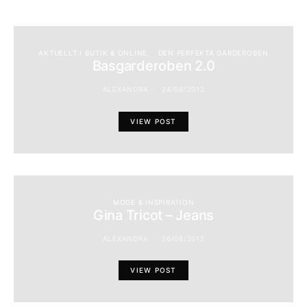
AKTUELLT I BUTIK & ONLINE
DEN PERFEKTA GARDEROBEN
Basgarderoben 2.0
ALEXANDRA
24/08/2012
VIEW POST
MODE & INSPIRATION
Gina Tricot – Jeans
ALEXANDRA
26/08/2012
VIEW POST