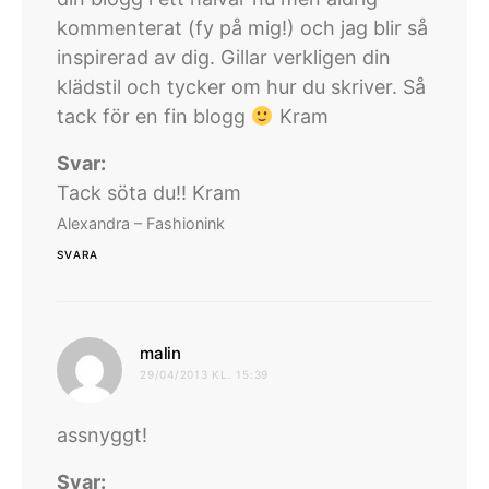
kommenterat (fy på mig!) och jag blir så
inspirerad av dig. Gillar verkligen din
klädstil och tycker om hur du skriver. Så
tack för en fin blogg
Kram
Svar:
Tack söta du!! Kram
Alexandra – Fashionink
SVARA
skriver:
malin
29/04/2013 KL. 15:39
assnyggt!
Svar: