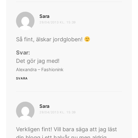
skriver:
Sara
29/04/2013 KL. 15:39
Så fint, älskar jordgloben!
Svar:
Det gör jag med!
Alexandra – Fashionink
SVARA
skriver:
Sara
29/04/2013 KL. 15:39
Verkligen fint! Vill bara säga att jag läst
din blogg i ett halvår nu men aldrig