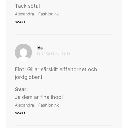
Tack söta!
Alexandra – Fashionink
SVARA
skriver:
Ida
29/04/2013 KL. 15:39
Fint! Gillar särskilt eiffeltornet och
jordgloben!
Svar:
Ja dem är fina ihop!
Alexandra – Fashionink
SVARA