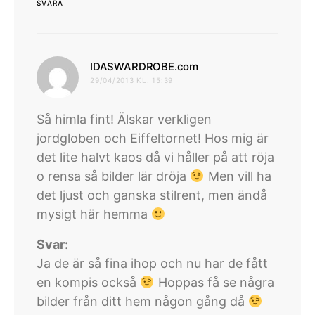
SVARA
skriver:
IDASWARDROBE.com
29/04/2013 KL. 15:39
Så himla fint! Älskar verkligen
jordgloben och Eiffeltornet! Hos mig är
det lite halvt kaos då vi håller på att röja
o rensa så bilder lär dröja
Men vill ha
det ljust och ganska stilrent, men ändå
mysigt här hemma
Svar:
Ja de är så fina ihop och nu har de fått
en kompis också
Hoppas få se några
bilder från ditt hem någon gång då