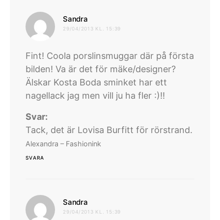
skriver:
Sandra
29/04/2013 KL. 15:39
Fint! Coola porslinsmuggar där på första
bilden! Va är det för mäke/designer?
Älskar Kosta Boda sminket har ett
nagellack jag men vill ju ha fler :)!!
Svar:
Tack, det är Lovisa Burfitt för rörstrand.
Alexandra – Fashionink
SVARA
skriver:
Sandra
29/04/2013 KL. 15:39