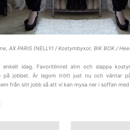
nne, AX PARIS (NELLY) / Kostymbyxor, BIK BOK / He
 enkelt idag. Favoritlinnet atm och slappa kostym
e på jobbet. Är lagom trött just nu och väntar 
m från sitt jobb så att vi kan mysa ner i soffan me