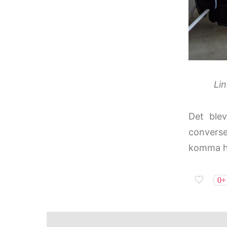
Li
Det blev
convers
komma he
0+