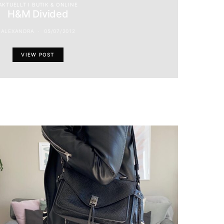
AKTUELLT I BUTIK & ONLINE
H&M Divided
ALEXANDRA
05/07/2012
VIEW POST