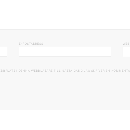
E-POSTADRESS
WEB
EBBPLATS I DENNA WEBBLÄSARE TILL NÄSTA GÅNG JAG SKRIVER EN KOMMENTA