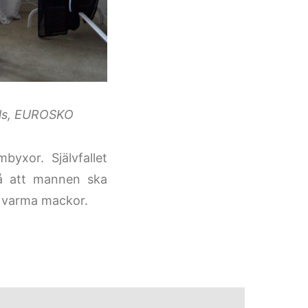
els, EUROSKO
byxor. Självfallet
på att mannen ska
d varma mackor.