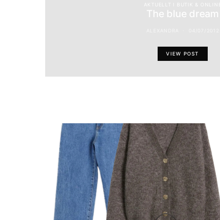
AKTUELLT I BUTIK & ONLIN
The blue dream
ALEXANDRA
04/07/2012
VIEW POST