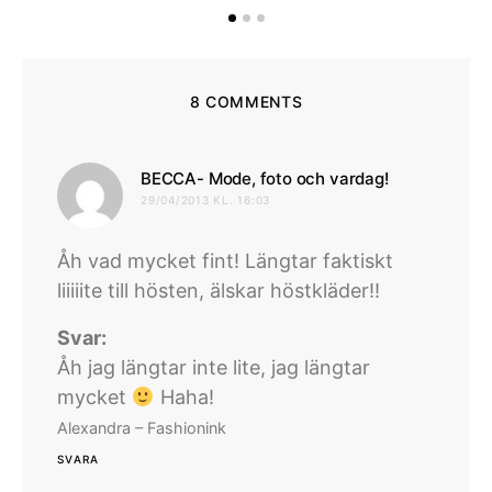
8 COMMENTS
skriver:
BECCA- Mode, foto och vardag!
29/04/2013 KL. 16:03
Åh vad mycket fint! Längtar faktiskt
liiiiite till hösten, älskar höstkläder!!
Svar:
Åh jag längtar inte lite, jag längtar
mycket
Haha!
Alexandra – Fashionink
SVARA