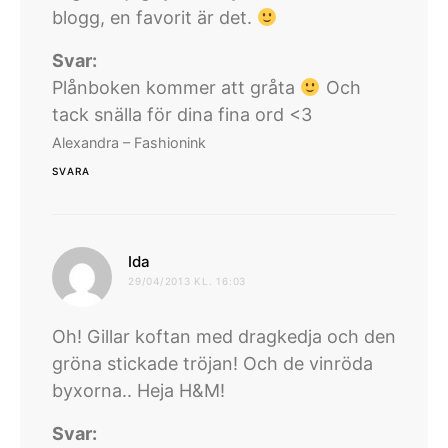
blogg, en favorit är det.
Svar:
Plånboken kommer att gråta
Och
tack snälla för dina fina ord <3
Alexandra – Fashionink
SVARA
skriver:
Ida
29/04/2013 KL. 16:03
Oh! Gillar koftan med dragkedja och den
gröna stickade tröjan! Och de vinröda
byxorna.. Heja H&M!
Svar: