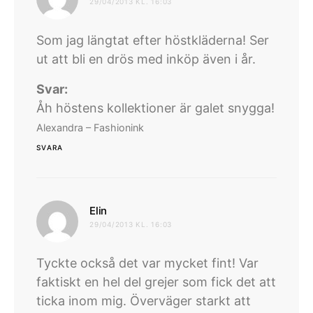
29/04/2013 KL. 16:03
Som jag längtat efter höstkläderna! Ser
ut att bli en drös med inköp även i år.
Svar:
Åh höstens kollektioner är galet snygga!
Alexandra – Fashionink
SVARA
skriver:
Elin
29/04/2013 KL. 16:03
Tyckte också det var mycket fint! Var
faktiskt en hel del grejer som fick det att
ticka inom mig. Överväger starkt att