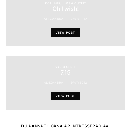
KOLLAGE
WISH OUTFIT
Oh I wish!
ALEXANDRA
17/07/2012
VIEW POST
VARDAGLIGT
7.19
ALEXANDRA
19/07/2012
VIEW POST
DU KANSKE OCKSÅ ÄR INTRESSERAD AV: