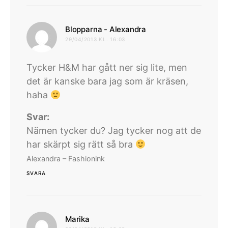
skriver:
Blopparna - Alexandra
29/04/2013 KL. 16:03
Tycker H&M har gått ner sig lite, men
det är kanske bara jag som är kräsen,
haha
Svar:
Nämen tycker du? Jag tycker nog att de
har skärpt sig rätt så bra
Alexandra – Fashionink
SVARA
skriver:
Marika