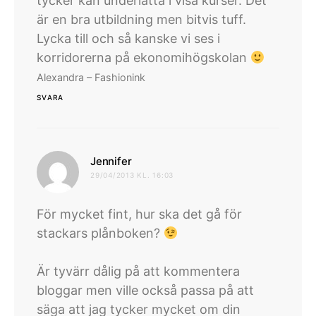
tycker kan underlätta i visa kurser. Det
är en bra utbildning men bitvis tuff.
Lycka till och så kanske vi ses i
korridorerna på ekonomihögskolan
Alexandra – Fashionink
SVARA
skriver:
Jennifer
29/04/2013 KL. 16:03
För mycket fint, hur ska det gå för
stackars plånboken?
Är tyvärr dålig på att kommentera
bloggar men ville också passa på att
säga att jag tycker mycket om din