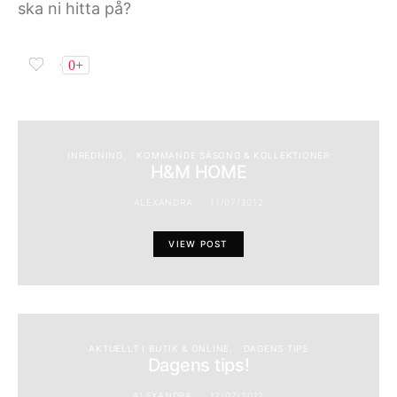
ska ni hitta på?
0+
INREDNING
KOMMANDE SÄSONG & KOLLEKTIONER
H&M HOME
ALEXANDRA
11/07/2012
VIEW POST
AKTUELLT I BUTIK & ONLINE
DAGENS TIPS
Dagens tips!
ALEXANDRA
12/07/2012