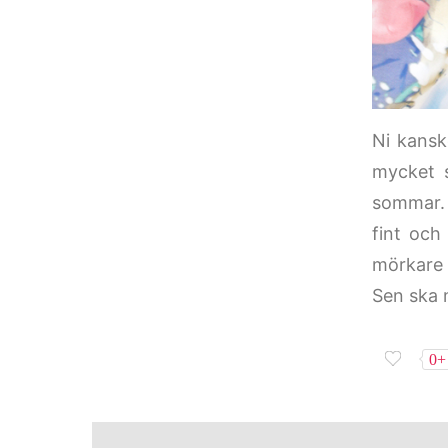
Ni kansk
mycket s
sommar. 
fint och
mörkare 
Sen ska m
0+