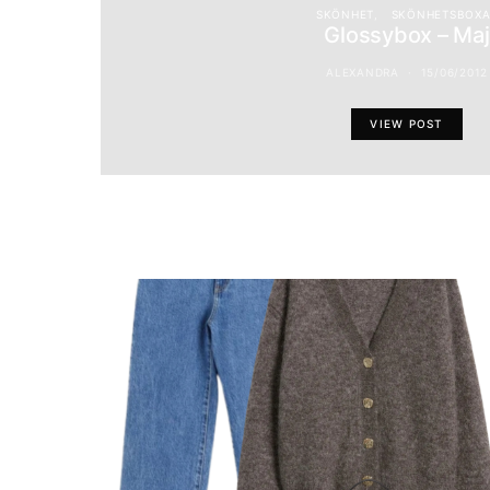
SKÖNHET
SKÖNHETSBOXA
Glossybox – Maj
ALEXANDRA
15/06/2012
VIEW POST