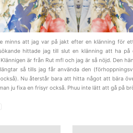
e minns att jag var på jakt efter en klänning för et
ökande hittade jag till slut en klänning att ha på 
Klännigen är från Rut mfl och jag är så nöjd. Den h
 längtar så tills jag får använda den (förhoppningsv
också). Nu återstår bara att hitta något att bära öv
an ju fixa en frisyr också. Phuu inte lätt att gå på brö