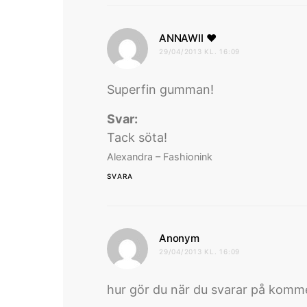
skriver:
ANNAWII ♥
29/04/2013 KL. 16:09
Superfin gumman!
Svar:
Tack söta!
Alexandra – Fashionink
SVARA
skriver:
Anonym
29/04/2013 KL. 16:09
hur gör du när du svarar på kom