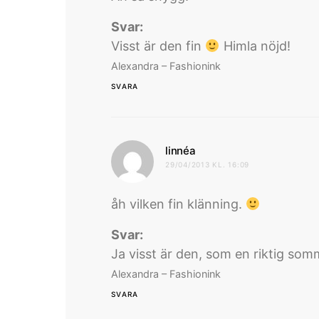
Svar:
Visst är den fin
Himla nöjd!
Alexandra – Fashionink
SVARA
skriver:
linnéa
29/04/2013 KL. 16:09
åh vilken fin klänning.
Svar:
Ja visst är den, som en riktig so
Alexandra – Fashionink
SVARA