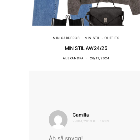
MIN GARDEROB
MIN STIL - OUTFITS
MIN STIL AW24/25
ALEXANDRA
26/11/2024
skriver:
Camilla
29/04/2013 KL. 16:09
Åh så snygg!