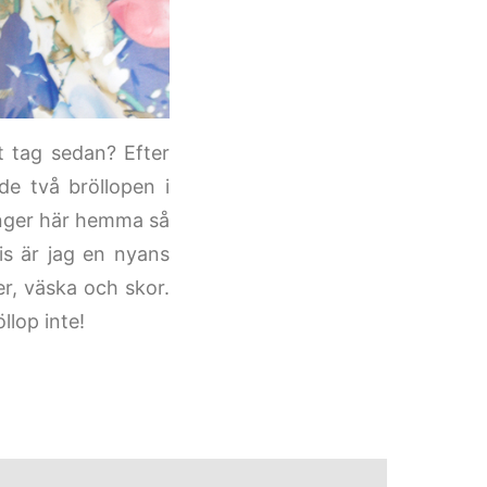
t tag sedan? Efter
de två bröllopen i
änger här hemma så
is är jag en nyans
er, väska och skor.
llop inte!