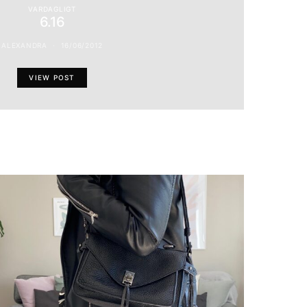
VARDAGLIGT
6.16
ALEXANDRA
16/06/2012
VIEW POST