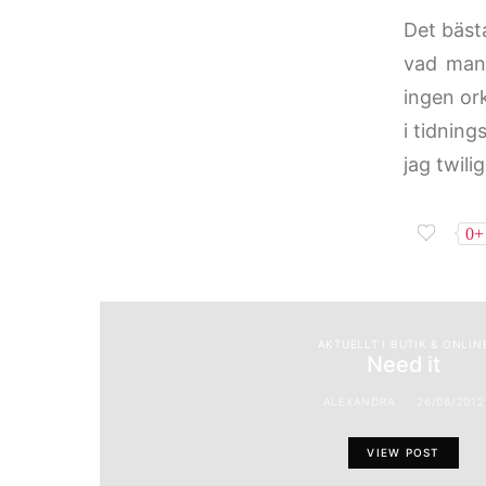
Det bäst
vad man 
ingen ork
i tidnin
jag twili
0+
AKTUELLT I BUTIK & ONLIN
Need it
ALEXANDRA
26/06/2012
VIEW POST