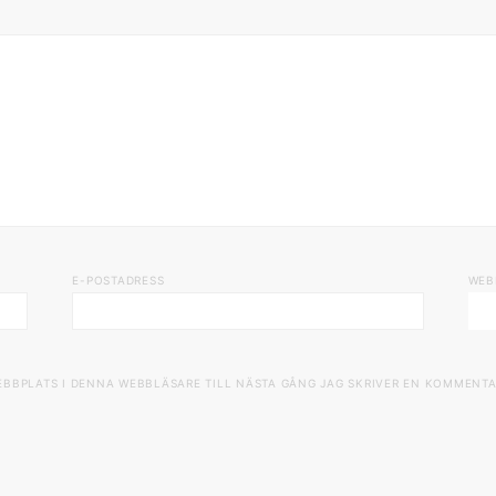
E-POSTADRESS
WEB
EBBPLATS I DENNA WEBBLÄSARE TILL NÄSTA GÅNG JAG SKRIVER EN KOMMENTA