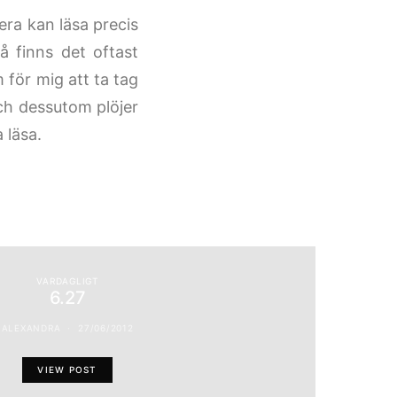
ra kan läsa precis
å finns det oftast
m för mig att ta tag
ch dessutom plöjer
 läsa.
VARDAGLIGT
6.27
ALEXANDRA
27/06/2012
VIEW POST