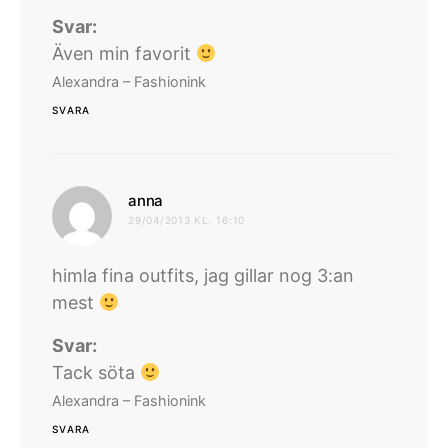
Svar:
Även min favorit
Alexandra – Fashionink
SVARA
skriver:
anna
29/04/2013 KL. 16:10
himla fina outfits, jag gillar nog 3:an
mest
Svar:
Tack söta
Alexandra – Fashionink
SVARA