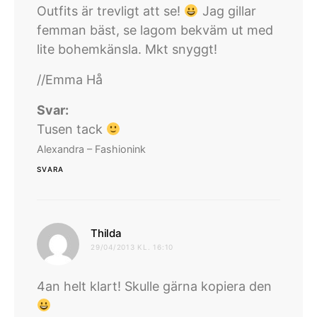
Outfits är trevligt att se!
Jag gillar
femman bäst, se lagom bekväm ut med
lite bohemkänsla. Mkt snyggt!
//Emma Hå
Svar:
Tusen tack
Alexandra – Fashionink
SVARA
skriver:
Thilda
29/04/2013 KL. 16:10
4an helt klart! Skulle gärna kopiera den