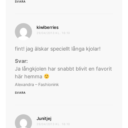
SVARA
skriver:
kiwiberries
29/04/2013 KL. 16:10
fint! jag älskar speciellt långa kjolar!
Svar:
Ja långkjolen har snabbt blivit en favorit
här hemma
Alexandra – Fashionink
SVARA
skriver:
Junitjej
29/04/2013 KL. 16:10