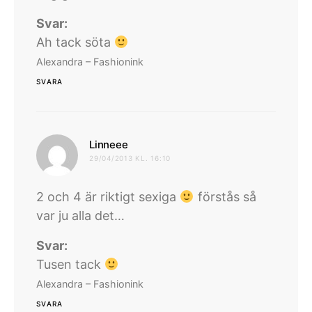
Svar:
Ah tack söta
Alexandra – Fashionink
SVARA
skriver:
Linneee
29/04/2013 KL. 16:10
2 och 4 är riktigt sexiga
förstås så
var ju alla det…
Svar:
Tusen tack
Alexandra – Fashionink
SVARA