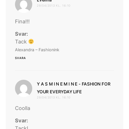
29/04/2013 KL. 16:10
Fina!!!
Svar:
Tack
Alexandra – Fashionink
SVARA
Y A S M I N E M I N E - FASHION FOR
skriver:
YOUR EVERYDAY LIFE
29/04/2013 KL. 16:10
Coolla
Svar:
Tack!