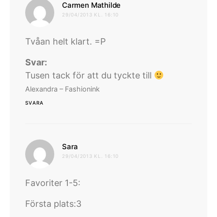
skriver:
Carmen Mathilde
29/04/2013 KL. 16:10
Tvåan helt klart. =P
Svar:
Tusen tack för att du tyckte till
Alexandra – Fashionink
SVARA
skriver:
Sara
29/04/2013 KL. 16:10
Favoriter 1-5:
Första plats:3