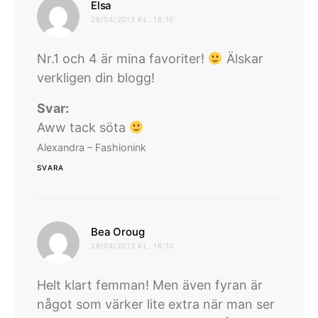
skriver:
Elsa
29/04/2013 KL. 16:10
Nr.1 och 4 är mina favoriter!
Älskar
verkligen din blogg!
Svar:
Aww tack söta
Alexandra – Fashionink
SVARA
skriver:
Bea Oroug
29/04/2013 KL. 16:10
Helt klart femman! Men även fyran är
något som värker lite extra när man ser