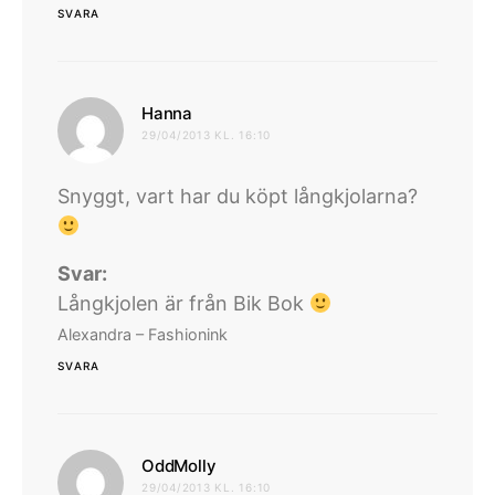
SVARA
skriver:
Hanna
29/04/2013 KL. 16:10
Snyggt, vart har du köpt långkjolarna?
Svar:
Långkjolen är från Bik Bok
Alexandra – Fashionink
SVARA
skriver:
OddMolly
29/04/2013 KL. 16:10