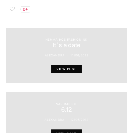
0+
HEMMA HOS FASHIONINK
It´s a date
ALEXANDRA
11/06/2012
VIEW POST
VARDAGLIGT
6.12
ALEXANDRA
12/06/2012