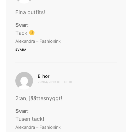
Fina outfits!
Svar:
Tack
Alexandra – Fashionink
SVARA
skriver:
Elinor
29/04/2013 KL. 16:10
2:an, jäättesnyggt!
Svar:
Tusen tack!
Alexandra – Fashionink