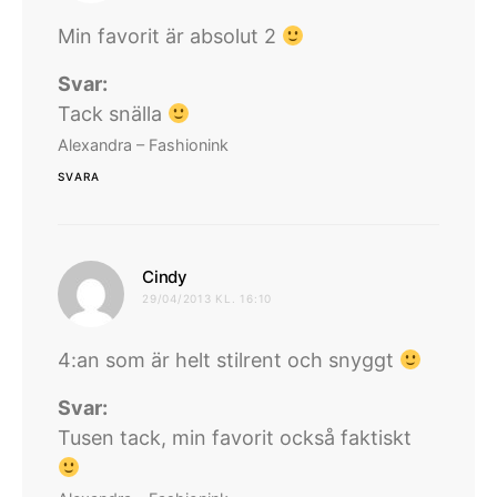
Min favorit är absolut 2
Svar:
Tack snälla
Alexandra – Fashionink
SVARA
skriver:
Cindy
29/04/2013 KL. 16:10
4:an som är helt stilrent och snyggt
Svar:
Tusen tack, min favorit också faktiskt