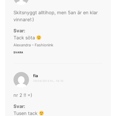
Skitsnyggt alltihop, men 5an är en klar
vinnare!:)
Svar:
Tack söta
Alexandra – Fashionink
SVARA
skriver:
fia
29/04/2013 KL. 16:10
nr 2 !! =)
Svar:
Tusen tack