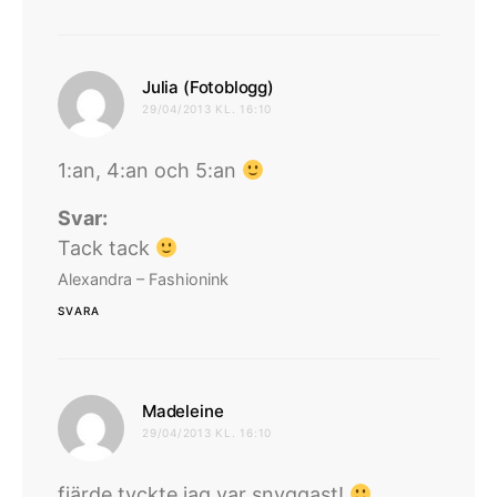
skriver:
Julia (Fotoblogg)
29/04/2013 KL. 16:10
1:an, 4:an och 5:an
Svar:
Tack tack
Alexandra – Fashionink
SVARA
skriver:
Madeleine
29/04/2013 KL. 16:10
fjärde tyckte jag var snyggast!