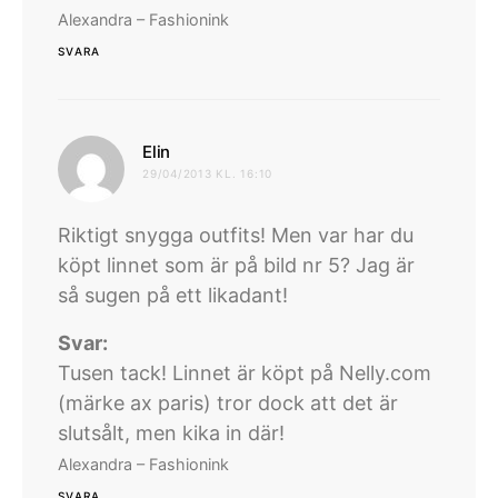
Alexandra – Fashionink
SVARA
skriver:
Elin
29/04/2013 KL. 16:10
Riktigt snygga outfits! Men var har du
köpt linnet som är på bild nr 5? Jag är
så sugen på ett likadant!
Svar:
Tusen tack! Linnet är köpt på Nelly.com
(märke ax paris) tror dock att det är
slutsålt, men kika in där!
Alexandra – Fashionink
SVARA