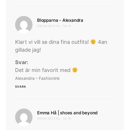
skriver:
Blopparna - Alexandra
29/04/2013 KL. 16:10
Klart vi vill se dina fina outfits!
4an
gillade jag!
Svar:
Det är min favorit med
Alexandra – Fashionink
SVARA
skriver:
Emma Hå | shoes and beyond
29/04/2013 KL. 16:10