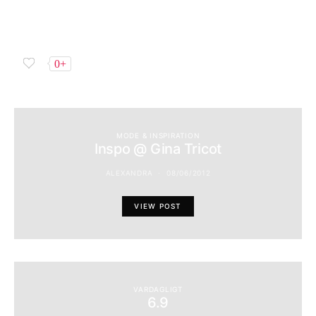
0+
MODE & INSPIRATION
Inspo @ Gina Tricot
ALEXANDRA
08/06/2012
VIEW POST
VARDAGLIGT
6.9