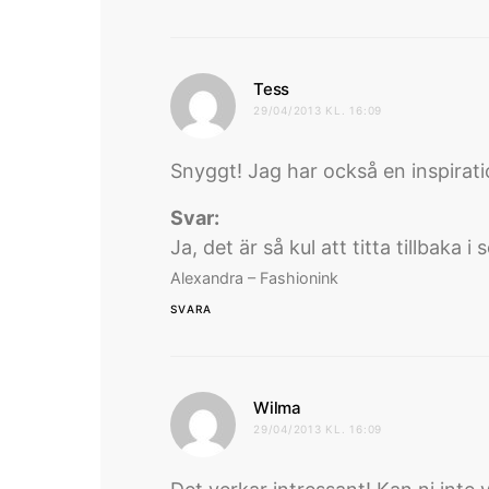
skriver:
Tess
29/04/2013 KL. 16:09
Snyggt! Jag har också en inspirat
Svar:
Ja, det är så kul att titta tillbaka 
Alexandra – Fashionink
SVARA
skriver:
Wilma
29/04/2013 KL. 16:09