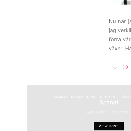
Nu när j
jag verkl
förra vå
växer. H
0+
HEMMA HOS FASHIONINK
KOMMANDE SÄSON
Spanat
ALEXANDRA
27/06/2012
VIEW POST