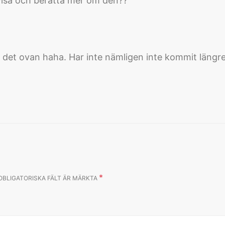
 visa och berätta mer om den??
n det ovan haha. Har inte nämligen inte kommit längr
*
OBLIGATORISKA FÄLT ÄR MÄRKTA