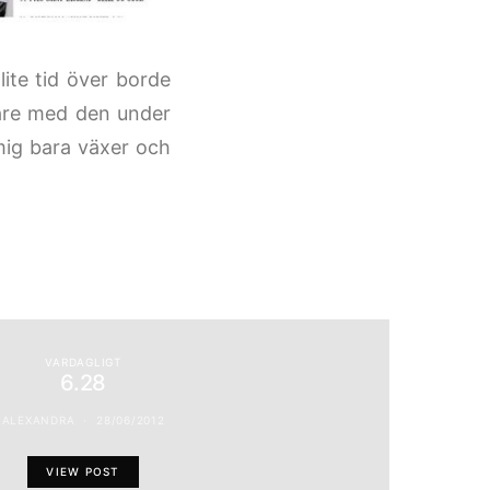
ite tid över borde
igare med den under
mig bara växer och
VARDAGLIGT
6.28
ALEXANDRA
28/06/2012
VIEW POST