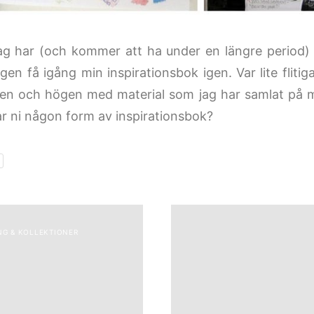
ag har (och kommer att ha under en längre period) l
igen få igång min inspirationsbok igen. Var lite flit
ren och högen med material som jag har samlat på 
ar ni någon form av inspirationsbok?
G & KOLLEKTIONER