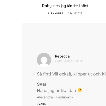
Doftljusen jag tänder i höst
ALEXANDRA
14/11/2022
skriver:
Rebecca
29/04/2013 KL. 16:09
Så fint! Vill också, klipper ut och k
Svar:
Haha jag är lika dan
Alexandra – Fashionink
SVARA