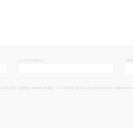
E-POSTADRESS
WEB
EBBPLATS I DENNA WEBBLÄSARE TILL NÄSTA GÅNG JAG SKRIVER EN KOMMENTA