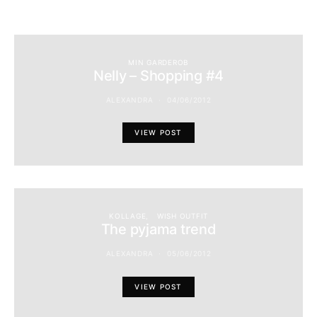
MIN GARDEROB
Nelly – Shopping #4
ALEXANDRA
04/06/2012
VIEW POST
KOLLAGE
WISH OUTFIT
The pyjama trend
ALEXANDRA
05/06/2012
VIEW POST