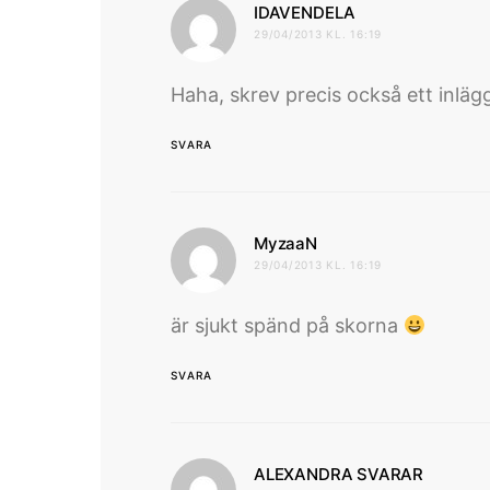
skriver:
IDAVENDELA
29/04/2013 KL. 16:19
Haha, skrev precis också ett inläg
SVARA
skriver:
MyzaaN
29/04/2013 KL. 16:19
är sjukt spänd på skorna
SVARA
skriver
ALEXANDRA SVARAR