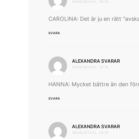
29/04/2013 KL. 16:19
CAROLINA: Det är ju en rätt "avskal
SVARA
skriver
ALEXANDRA SVARAR
29/04/2013 KL. 16:19
HANNA: Mycket bättre än den förr
SVARA
skriver
ALEXANDRA SVARAR
29/04/2013 KL. 16:19