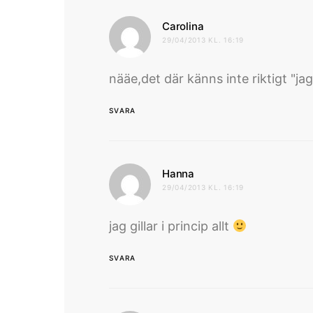
skriver:
Carolina
29/04/2013 KL. 16:19
nääe,det där känns inte riktigt "ja
SVARA
skriver:
Hanna
29/04/2013 KL. 16:19
jag gillar i princip allt
SVARA