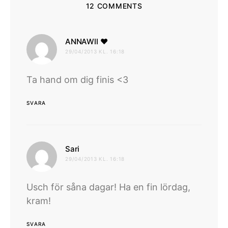
12 COMMENTS
skriver:
ANNAWII ♥
29/04/2013 KL. 16:18
Ta hand om dig finis <3
SVARA
skriver:
Sari
29/04/2013 KL. 16:18
Usch för såna dagar! Ha en fin lördag,
kram!
SVARA