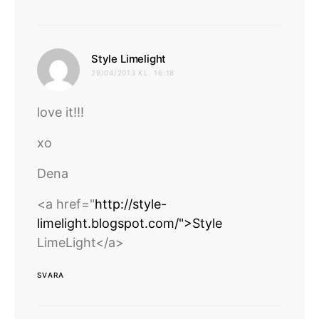
skriver:
Style Limelight
29/04/2013 KL. 16:18
love it!!!
xo
Dena
<a href="
http://style-
limelight.blogspot.com/">Style
LimeLight</a>
SVARA