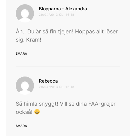
skriver:
Blopparna - Alexandra
29/04/2013 KL. 16:18
Åh.. Du är så fin tjejen! Hoppas allt löser
sig. Kram!
SVARA
skriver:
Rebecca
29/04/2013 KL. 16:18
Så himla snyggt! Vill se dina FAA-grejer
också!
SVARA