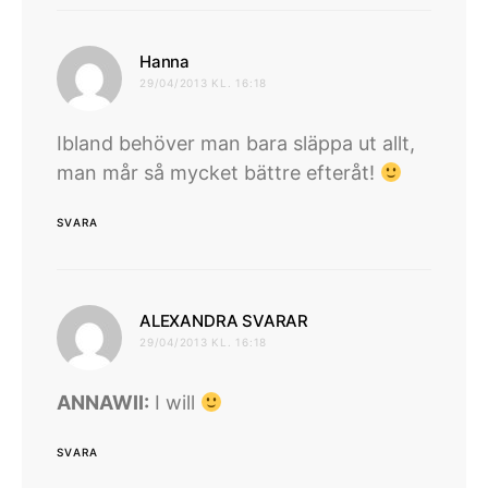
skriver:
Hanna
29/04/2013 KL. 16:18
Ibland behöver man bara släppa ut allt,
man mår så mycket bättre efteråt!
SVARA
skriver:
ALEXANDRA SVARAR
29/04/2013 KL. 16:18
ANNAWII:
I will
SVARA