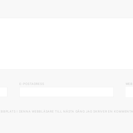
E-POSTADRESS
WEB
EBBPLATS I DENNA WEBBLÄSARE TILL NÄSTA GÅNG JAG SKRIVER EN KOMMENTA