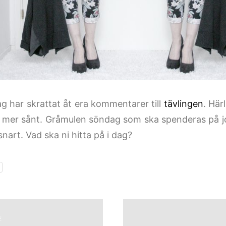
ag har skrattat åt era kommentarer till
tävlingen
. Här
a, mer sånt. Gråmulen söndag som ska spenderas på j
snart. Vad ska ni hitta på i dag?
E