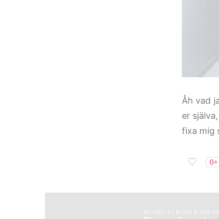
Åh vad j
er själv
fixa mig 
0+
AKTUELLT I BUTIK & ONLIN