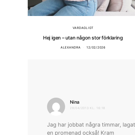
VARDAGLIGT
Hej igen – utan någon stor förklaring
ALEXANDRA
12/02/2026
skriver:
Nina
29/04/2013 KL. 16:18
Jag har jobbat några timmar, lagat 
en promenad också! Kram