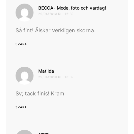
skriver:
BECCA- Mode, foto och vardag!
29/04/2013 KL. 16:32
Så fint! Älskar verkligen skorna..
SVARA
skriver:
Matilda
29/04/2013 KL. 16:32
Sv; tack finis! Kram
SVARA
skriver: