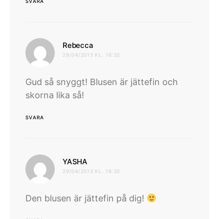
SVARA
skriver:
Rebecca
29/04/2013 KL. 16:32
Gud så snyggt! Blusen är jättefin och
skorna lika så!
SVARA
skriver:
YASHA
29/04/2013 KL. 16:32
Den blusen är jättefin på dig!