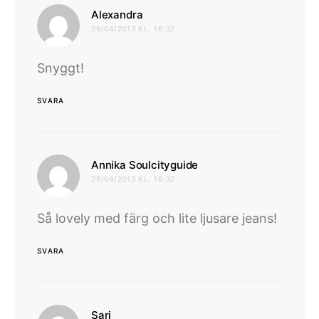
skriver:
Alexandra
29/04/2013 KL. 16:32
Snyggt!
SVARA
skriver:
Annika Soulcityguide
29/04/2013 KL. 16:32
Så lovely med färg och lite ljusare jeans!
SVARA
skriver:
Sari