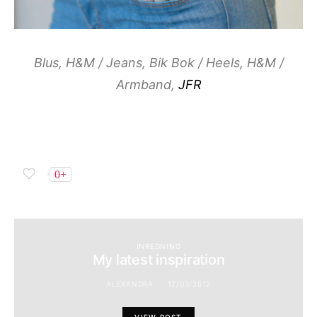
Blus, H&M / Jeans, Bik Bok / Heels, H&M /
Armband,
JFR
0+
INREDNING
My latest inspiration
ALEXANDRA
17/03/2012
VIEW POST