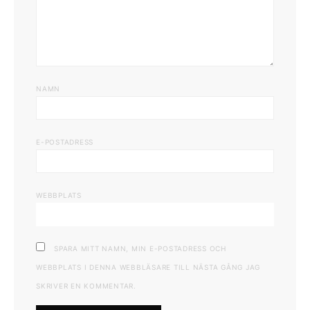
NAMN
E-POSTADRESS
WEBBPLATS
SPARA MITT NAMN, MIN E-POSTADRESS OCH
WEBBPLATS I DENNA WEBBLÄSARE TILL NÄSTA GÅNG JAG
SKRIVER EN KOMMENTAR.