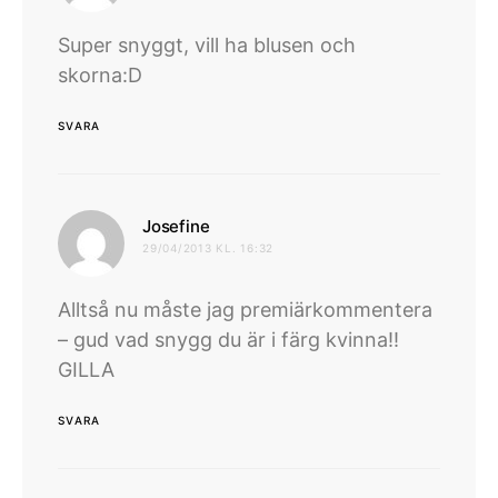
Super snyggt, vill ha blusen och
skorna:D
SVARA
skriver:
Josefine
29/04/2013 KL. 16:32
Alltså nu måste jag premiärkommentera
– gud vad snygg du är i färg kvinna!!
GILLA
SVARA