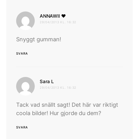
skriver:
ANNAWII ♥
29/04/2013 KL. 16:32
Snyggt gumman!
SVARA
skriver:
Sara L
29/04/2013 KL. 16:32
Tack vad snällt sagt! Det här var riktigt
coola bilder! Hur gjorde du dem?
SVARA