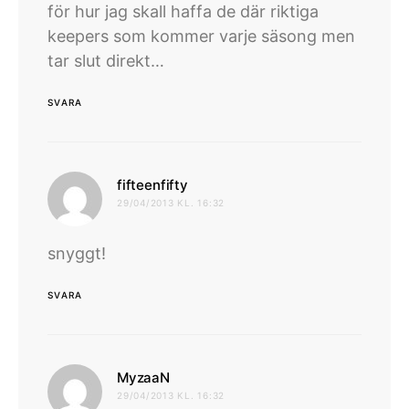
för hur jag skall haffa de där riktiga
keepers som kommer varje säsong men
tar slut direkt…
SVARA
skriver:
fifteenfifty
29/04/2013 KL. 16:32
snyggt!
SVARA
skriver:
MyzaaN
29/04/2013 KL. 16:32