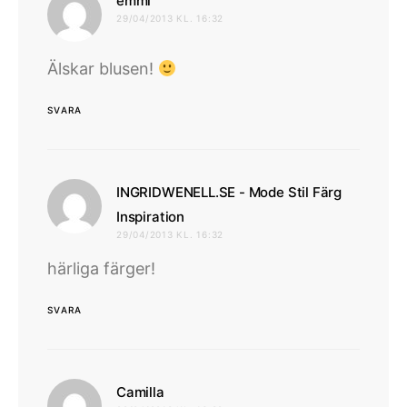
emmi
29/04/2013 KL. 16:32
Älskar blusen!
SVARA
INGRIDWENELL.SE - Mode Stil Färg
skriver:
Inspiration
29/04/2013 KL. 16:32
härliga färger!
SVARA
skriver:
Camilla