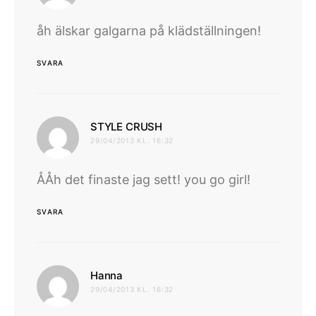
åh älskar galgarna på klädställningen!
SVARA
skriver:
STYLE CRUSH
29/04/2013 KL. 16:32
ÅÅh det finaste jag sett! you go girl!
SVARA
skriver:
Hanna
29/04/2013 KL. 16:32