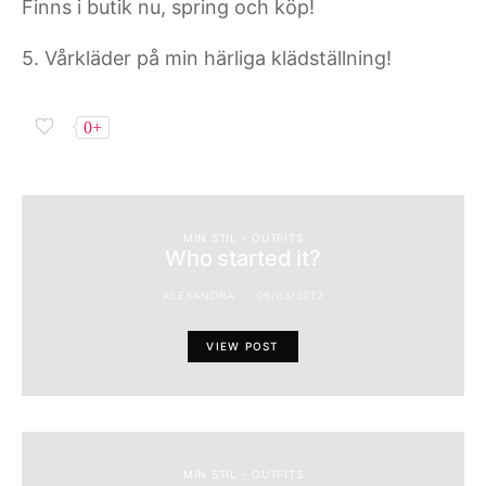
Finns i butik nu, spring och köp!
5. Vårkläder på min härliga klädställning!
0+
MIN STIL - OUTFITS
Who started it?
ALEXANDRA
09/03/2012
VIEW POST
MIN STIL - OUTFITS