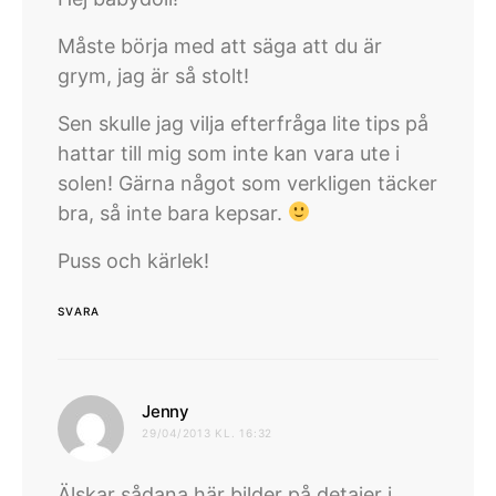
Måste börja med att säga att du är
grym, jag är så stolt!
Sen skulle jag vilja efterfråga lite tips på
hattar till mig som inte kan vara ute i
solen! Gärna något som verkligen täcker
bra, så inte bara kepsar.
Puss och kärlek!
SVARA
skriver:
Jenny
29/04/2013 KL. 16:32
Älskar sådana här bilder på detajer i