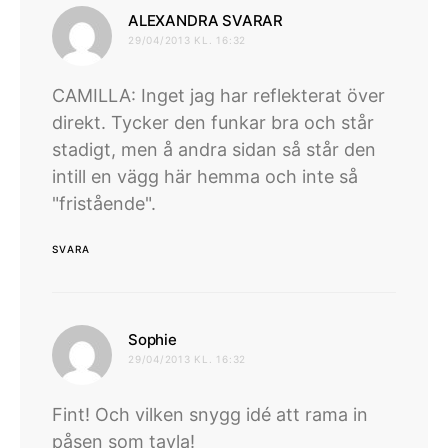
skriver:
ALEXANDRA SVARAR
29/04/2013 KL. 16:32
CAMILLA: Inget jag har reflekterat över
direkt. Tycker den funkar bra och står
stadigt, men å andra sidan så står den
intill en vägg här hemma och inte så
"fristående".
SVARA
skriver:
Sophie
29/04/2013 KL. 16:32
Fint! Och vilken snygg idé att rama in
påsen som tavla!