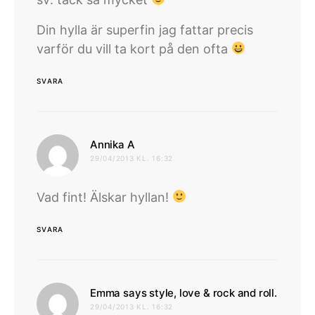
Din hylla är superfin jag fattar precis
varför du vill ta kort på den ofta
SVARA
skriver:
Annika A
29/04/2013 KL. 16:32
Vad fint! Älskar hyllan!
SVARA
skrive
Emma says style, love & rock and roll.
29/04/2013 KL. 16:32