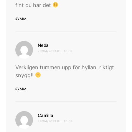
fint du har det
SVARA
skriver:
Neda
29/04/2013 KL. 16:32
Verkligen tummen upp för hyllan, riktigt
snygg!!
SVARA
skriver:
Camilla
29/04/2013 KL. 16:32