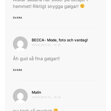
hemmet! Riktigt snygga galgar!
SVARA
skriver:
BECCA- Mode, foto och vardag!
29/04/2013 KL. 16:32
Åh gud så fina galgar!!
SVARA
skriver:
Malin
29/04/2013 KL. 16:32
sv: tack så mycket