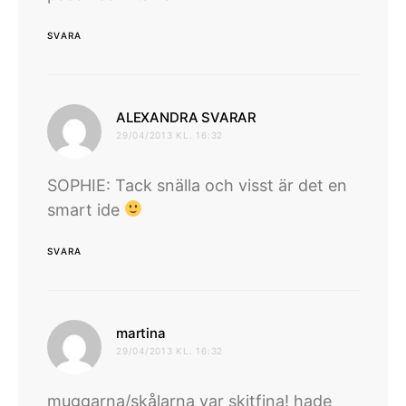
SVARA
skriver:
ALEXANDRA SVARAR
29/04/2013 KL. 16:32
SOPHIE: Tack snälla och visst är det en
smart ide
SVARA
skriver:
martina
29/04/2013 KL. 16:32
muggarna/skålarna var skitfina! hade