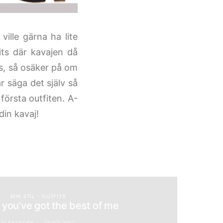
ville gärna ha lite
fits där kavajen då
s, så osäker på om
r säga det själv så
första outfiten. A-
din kavaj!
MIN STIL - OUTFITS
 you’ve got the best of me
ALEXANDRA
06/03/2012