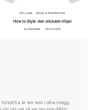
KOLLAGE
MODE & INSPIRATION
How to Style: den stickade tröjan
ALEXANDRA
25/01/2025
örbättra är din text i dina inlägg.
itt jag vet så ser jag inte dåligt