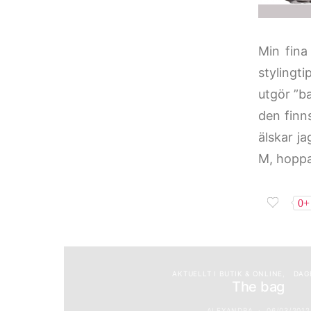
Min fina 
stylingt
utgör ”b
den finn
älskar ja
M, hoppa
0+
AKTUELLT I BUTIK & ONLINE
DAG
The bag
ALEXANDRA
06/03/2012