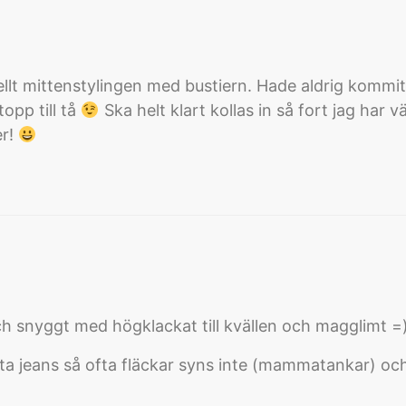
ciellt mittenstylingen med bustiern. Hade aldrig komm
topp till tå
Ska helt klart kollas in så fort jag har
er!
ch snyggt med högklackat till kvällen och magglimt =
ta jeans så ofta fläckar syns inte (mammatankar) och