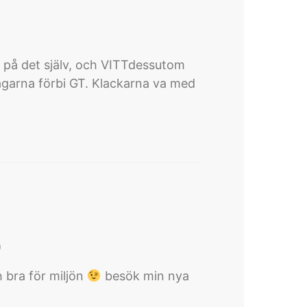
it på det själv, och VITTdessutom
 vägarna förbi GT. Klackarna va med
)
 bra för miljön
besök min nya