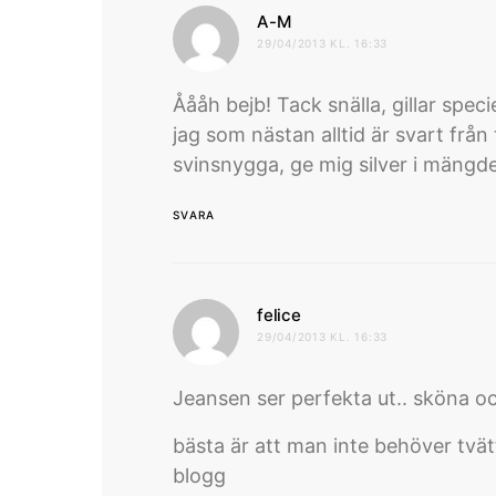
skriver:
A-M
29/04/2013 KL. 16:33
Åååh bejb! Tack snälla, gillar spe
jag som nästan alltid är svart från 
svinsnygga, ge mig silver i mängd
SVARA
skriver:
felice
29/04/2013 KL. 16:33
Jeansen ser perfekta ut.. sköna o
bästa är att man inte behöver tvät
blogg