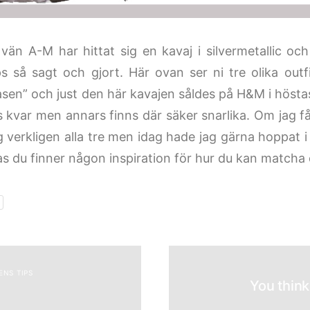
vän A-M har hittat sig en kavaj i silvermetallic och 
ips så sagt och gjort. Här ovan ser ni tre olika out
asen” och just den här kavajen såldes på H&M i hösta
s kvar men annars finns där säker snarlika. Om jag få
g verkligen alla tre men idag hade jag gärna hoppat i 
s du finner någon inspiration för hur du kan matcha 
ENS TIPS
You think