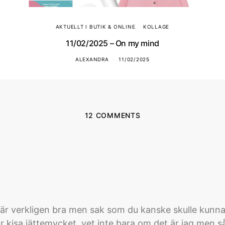
AKTUELLT I BUTIK & ONLINE
KOLLAGE
11/02/2025 – On my mind
ALEXANDRA
11/02/2025
12 COMMENTS
är verkligen bra men sak som du kanske skulle kunna f
 kisa jättemycket, vet inte bara om det är jag men så v