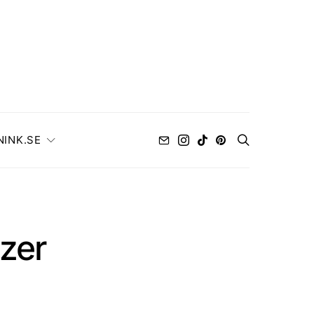
NINK.SE
azer