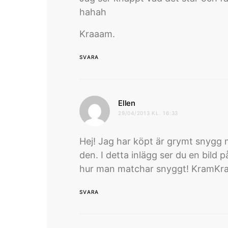
hahah
Kraaam.
SVARA
skriver:
Ellen
29/04/2013 KL. 16:33
Hej! Jag har köpt är grymt snygg ma
den. I detta inlägg ser du en bild 
hur man matchar snyggt! KramK
SVARA