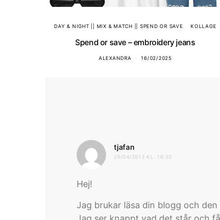
DAY & NIGHT || MIX & MATCH || SPEND OR SAVE
KOLLAGE
Spend or save – embroidery jeans
ALEXANDRA
16/02/2025
skriver:
tjafan
29/04/2013 KL. 16:33
Hej!
Jag brukar läsa din blogg och den 
Jag ser knappt vad det står och får