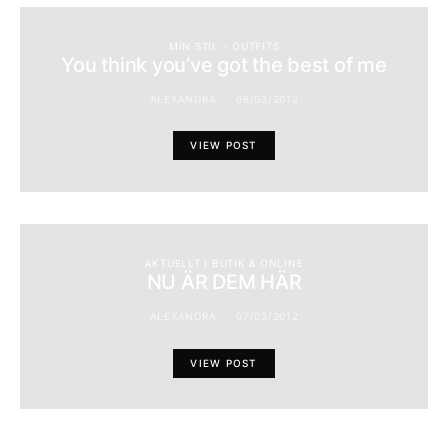
MIN STIL - OUTFITS
You think you’ve got the best of me
ALEXANDRA
06/03/2012
VIEW POST
AKTUELLT I BUTIK & ONLINE
NU ÄR DEM HÄR
ALEXANDRA
07/03/2012
VIEW POST