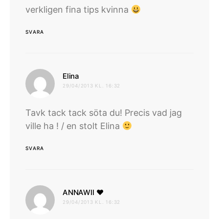
verkligen fina tips kvinna
SVARA
skriver:
Elina
29/04/2013 KL. 16:32
Tavk tack tack söta du! Precis vad jag
ville ha ! / en stolt Elina
SVARA
skriver:
ANNAWII ♥
29/04/2013 KL. 16:32