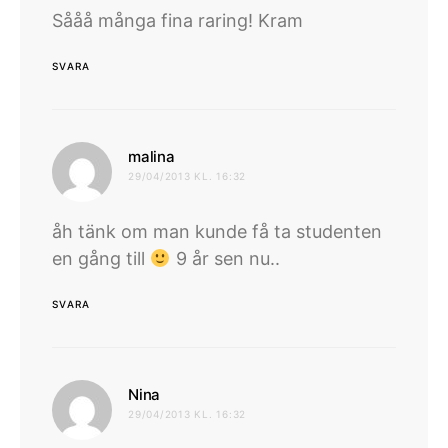
Sååå många fina raring! Kram
SVARA
skriver:
malina
29/04/2013 KL. 16:32
åh tänk om man kunde få ta studenten
en gång till
9 år sen nu..
SVARA
skriver:
Nina
29/04/2013 KL. 16:32