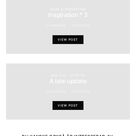
MODE & INSPIRATION
Inspiration * 3
ALEXANDRA
16/03/2012
VIEW POST
MIN STIL - OUTFITS
A late update
ALEXANDRA
16/03/2012
VIEW POST