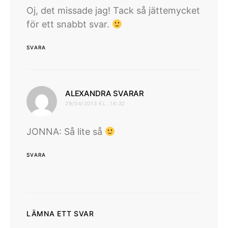
Oj, det missade jag! Tack så jättemycket
för ett snabbt svar.
SVARA
skriver:
ALEXANDRA SVARAR
29/04/2013 KL. 16:32
JONNA: Så lite så
SVARA
LÄMNA ETT SVAR