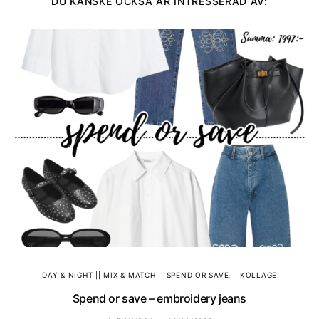
DU KANSKE OCKSÅ ÄR INTRESSERAD AV:
DAY & NIGHT || MIX & MATCH || SPEND OR SAVE
KOLLAGE
Spend or save – embroidery jeans