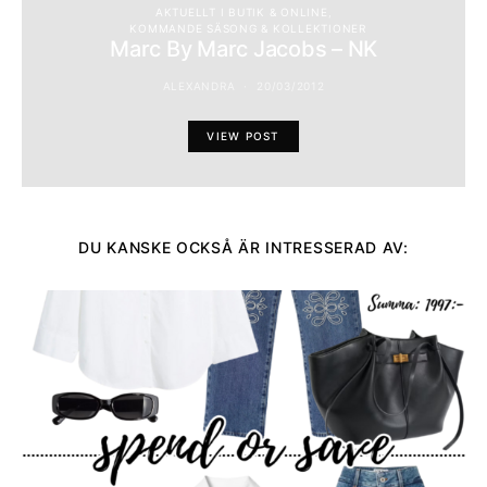
AKTUELLT I BUTIK & ONLINE
KOMMANDE SÄSONG & KOLLEKTIONER
Marc By Marc Jacobs – NK
ALEXANDRA
20/03/2012
VIEW POST
DU KANSKE OCKSÅ ÄR INTRESSERAD AV: