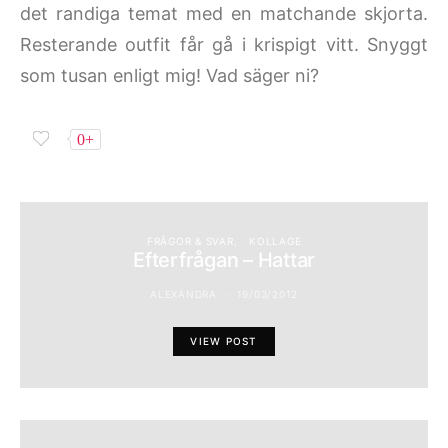
det randiga temat med en matchande skjorta.
Resterande outfit får gå i krispigt vitt. Snyggt
som tusan enligt mig! Vad säger ni?
0+
FRÅGOR & SVAR
KOLLAGE
Efterfrågan – Hattar
ALEXANDRA
19/03/2012
VIEW POST