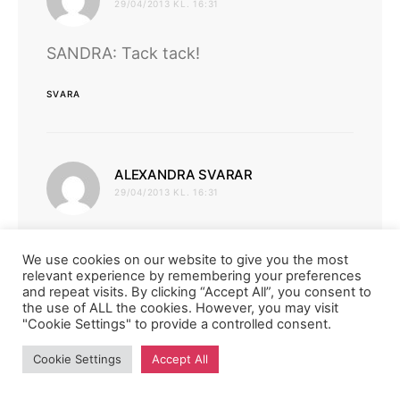
29/04/2013 KL. 16:31
SANDRA: Tack tack!
SVARA
skriver:
ALEXANDRA SVARAR
29/04/2013 KL. 16:31
MOHAMMEDI`S: Tack!
We use cookies on our website to give you the most
relevant experience by remembering your preferences
SVARA
and repeat visits. By clicking “Accept All”, you consent to
the use of ALL the cookies. However, you may visit
"Cookie Settings" to provide a controlled consent.
Cookie Settings
Accept All
skriver:
bella
29/04/2013 KL. 16:31