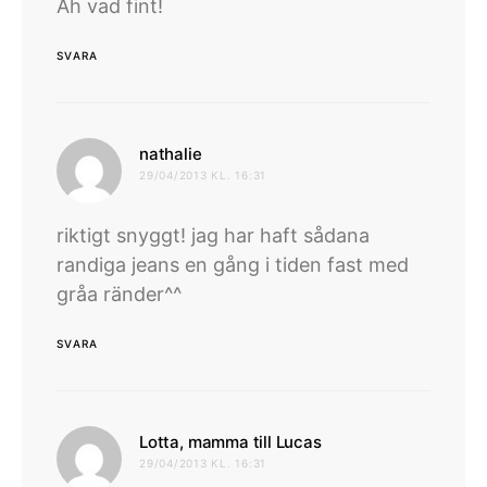
Åh vad fint!
SVARA
skriver:
nathalie
29/04/2013 KL. 16:31
riktigt snyggt! jag har haft sådana
randiga jeans en gång i tiden fast med
gråa ränder^^
SVARA
skriver:
Lotta, mamma till Lucas
29/04/2013 KL. 16:31