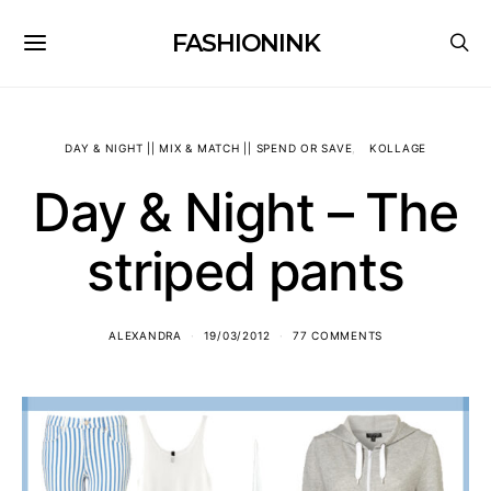
FASHIONINK
DAY & NIGHT || MIX & MATCH || SPEND OR SAVE
KOLLAGE
Day & Night – The
striped pants
ALEXANDRA
19/03/2012
77 COMMENTS