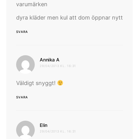
varumärken
dyra kläder men kul att dom öppnar nytt
SVARA
skriver:
Annika A
29/04/2013 KL. 16:31
Väldigt snyggt!
SVARA
skriver:
Elin
29/04/2013 KL. 16:31