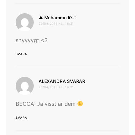
skriver:
▲ Mohammedi's™
29/04/2013 KL. 16:31
snyyyygt <3
SVARA
skriver:
ALEXANDRA SVARAR
29/04/2013 KL. 16:31
BECCA: Ja visst är dem
SVARA