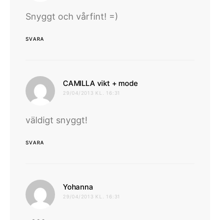
Snyggt och vårfint! =)
SVARA
skriver:
CAMILLA vikt + mode
29/04/2013 KL. 16:31
väldigt snyggt!
SVARA
skriver:
Yohanna
29/04/2013 KL. 16:31