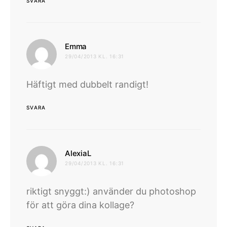
SVARA
skriver:
Emma
29/04/2013 KL. 16:31
Häftigt med dubbelt randigt!
SVARA
skriver:
AlexiaL
29/04/2013 KL. 16:31
riktigt snyggt:) använder du photoshop
för att göra dina kollage?