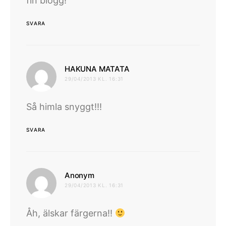
fin blogg!
SVARA
skriver:
HAKUNA MATATA
29/04/2013 KL. 16:31
Så himla snyggt!!!
SVARA
skriver:
Anonym
29/04/2013 KL. 16:31
Åh, älskar färgerna!!