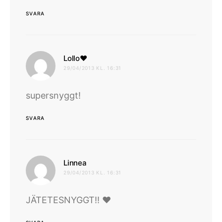
SVARA
skriver:
Lollo♥
29/04/2013 KL. 16:31
supersnyggt!
SVARA
skriver:
Linnea
29/04/2013 KL. 16:31
JÄTETESNYGGT!! ♥