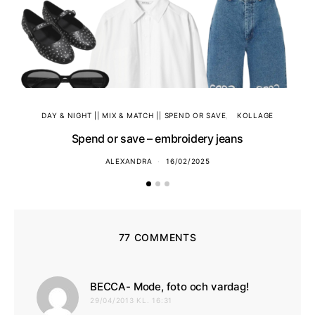
DAY & NIGHT || MIX & MATCH || SPEND OR SAVE
KOLLAGE
Spend or save – embroidery jeans
ALEXANDRA
16/02/2025
77 COMMENTS
skriver:
BECCA- Mode, foto och vardag!
29/04/2013 KL. 16:31