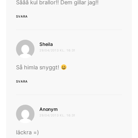
Sååå kul brallor!! Dem gillar jag!!
SVARA
skriver:
Sheila
29/04/2013 KL. 16:31
Så himla snyggt!
SVARA
skriver:
Anonym
29/04/2013 KL. 16:31
läckra =)