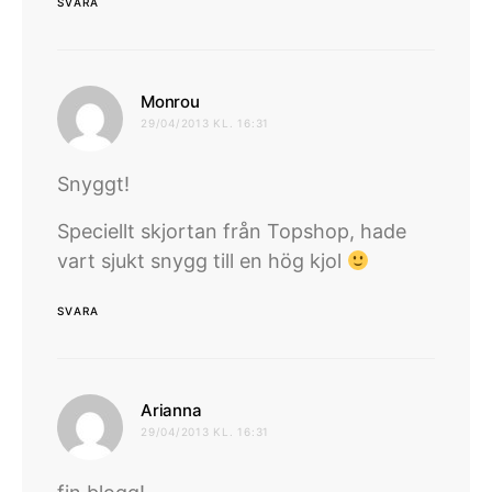
SVARA
skriver:
Monrou
29/04/2013 KL. 16:31
Snyggt!
Speciellt skjortan från Topshop, hade
vart sjukt snygg till en hög kjol
SVARA
skriver:
Arianna
29/04/2013 KL. 16:31