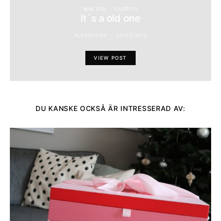
MIN STIL - OUTFITS
It´s a old one
ALEXANDRA
29/03/2012
VIEW POST
DU KANSKE OCKSÅ ÄR INTRESSERAD AV: