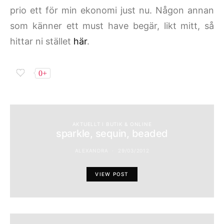
prio ett för min ekonomi just nu. Någon annan
som känner ett must have begär, likt mitt, så
hittar ni stället
här
.
0+
AKTUELLT I BUTIK & ONLINE
sparkle, sequin, beaded
ALEXANDRA
29/03/2012
VIEW POST