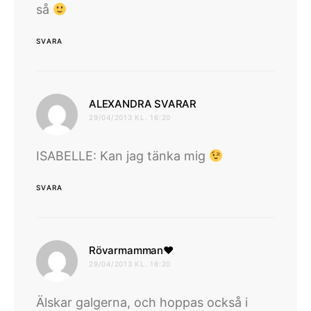
så
SVARA
skriver:
ALEXANDRA SVARAR
29/04/2013 KL. 16:20
ISABELLE: Kan jag tänka mig
SVARA
skriver:
Rövarmamman♥
29/04/2013 KL. 16:20
Älskar galgerna, och hoppas också i