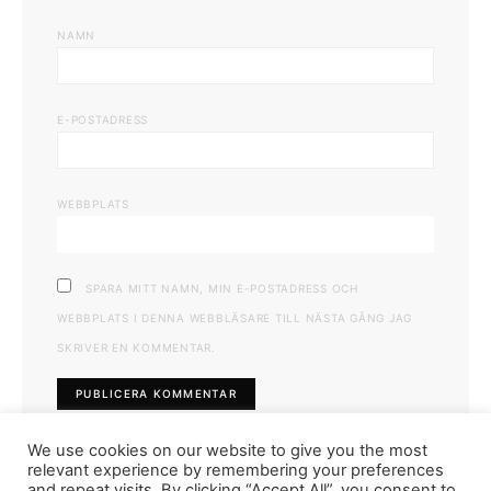
NAMN
E-POSTADRESS
WEBBPLATS
SPARA MITT NAMN, MIN E-POSTADRESS OCH
WEBBPLATS I DENNA WEBBLÄSARE TILL NÄSTA GÅNG JAG
SKRIVER EN KOMMENTAR.
We use cookies on our website to give you the most
relevant experience by remembering your preferences
and repeat visits. By clicking “Accept All”, you consent to