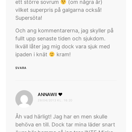
ett större sovrum
(om några år)
vilket superpris på galgarna också!
Supersöta!
Och ang kommentarerna, jag skyller på
fullt upp senaste tiden och sjukdom.
Ikväll låter jag mig dock vara sjuk med
ipaden i knät
kram!
SVARA
skriver:
ANNAWII ♥
29/04/2013 KL. 16:20
Åh vad härligt! Jag har en men skulle
behöva en till. Dock tar mina läder snart