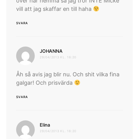
över här hemma så jag tror INTE Micke
vill att jag skaffar en till haha
SVARA
skriver:
JOHANNA
29/04/2013 KL. 16:20
Åh så avis jag blir nu. Och shit vilka fina
galgar! Och prisvärda
SVARA
skriver:
Elina
29/04/2013 KL. 16:20