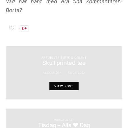
Vad har hänt med era fina kommentarer?
Borta?
0+
AKTUELLT I BUTIK & ONLINE
Skull printed tee
ALEXANDRA
13/02/2012
VIEW POST
VARDAGLIGT
Tisdag – Alla ♥ Dag