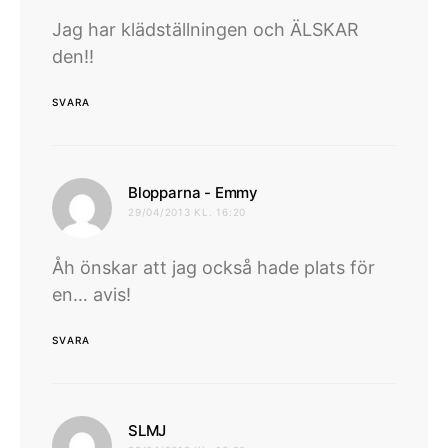
Jag har klädställningen och ÄLSKAR
den!!
SVARA
skriver:
Blopparna - Emmy
29/04/2013 KL. 16:20
Åh önskar att jag också hade plats för
en… avis!
SVARA
skriver:
SLMJ