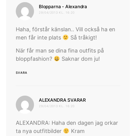
skriver:
Blopparna - Alexandra
29/04/2013 KL. 16:20
Haha, förstår känslan.. Vill också ha en
men får inte plats
Så tråkigt!
När får man se dina fina outfits på
bloppfashion?
Saknar dom ju!
SVARA
skriver:
ALEXANDRA SVARAR
29/04/2013 KL. 16:20
ALEXANDRA: Haha den dagen jag orkar
ta nya outfitbilder
Kram