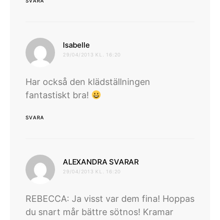
SVARA
skriver:
Isabelle
29/04/2013 KL. 16:20
Har också den klädställningen
fantastiskt bra!
SVARA
skriver:
ALEXANDRA SVARAR
29/04/2013 KL. 16:20
REBECCA: Ja visst var dem fina! Hoppas
du snart mår bättre sötnos! Kramar