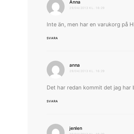
skriver:
Anna
29/04/2013 KL. 16:29
Inte än, men har en varukorg på H
SVARA
skriver:
anna
29/04/2013 KL. 16:29
Det har redan kommit det jag har b
SVARA
skriver:
jenlen
29/04/2013 KL. 16:29