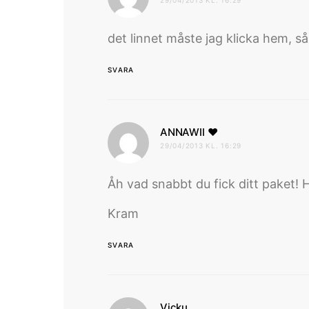
det linnet måste jag klicka hem, så
SVARA
skriver:
ANNAWII ♥
29/04/2013 KL. 16:29
Åh vad snabbt du fick ditt paket! Hä
Kram
SVARA
skriver:
Vicku