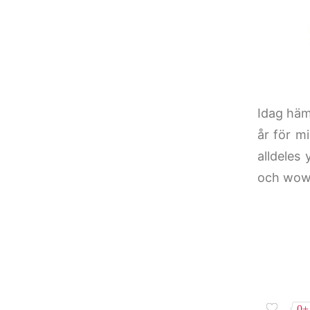
Idag häm
år för m
alldeles
och wow,
0+