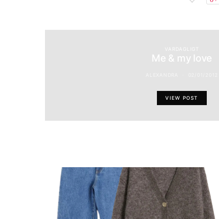
VARDAGLIGT
Me & my love
ALEXANDRA
02/01/2012
VIEW POST