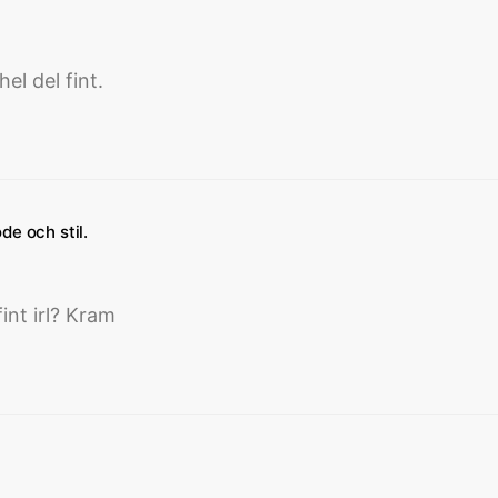
el del fint.
skriver:
de och stil.
int irl? Kram