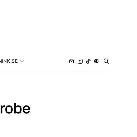
NINK.SE
drobe