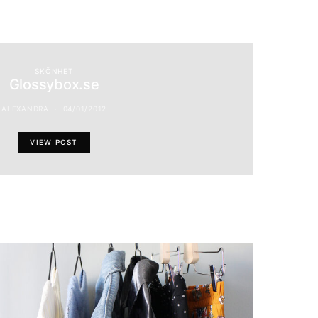
SKÖNHET
Glossybox.se
ALEXANDRA
04/01/2012
VIEW POST