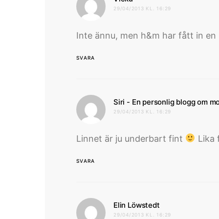
29/04/2013 KL. 16:29
Inte ännu, men h&m har fått in en h
SVARA
Siri - En personlig blogg om mo
29/04/2013 KL. 16:29
Linnet är ju underbart fint
Lika f
SVARA
skriver:
Elin Löwstedt
29/04/2013 KL. 16:29