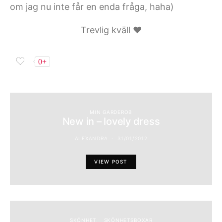
om jag nu inte får en enda fråga, haha)
Trevlig kväll ♥
0+
MIN GARDEROB
New in – lovely dress
ALEXANDRA
31/01/2012
VIEW POST
SKÖNHET
SKÖNHETSBOXAR