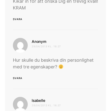
Kikar in för att önska Dig en trevlig kväll!
KRAM
SVARA
skriver:
Anonym
29/04/2013 KL. 16:27
Hur skulle du beskriva din personlighet
med tre egenskaper?
SVARA
skriver:
Isabelle
29/04/2013 KL. 16:27