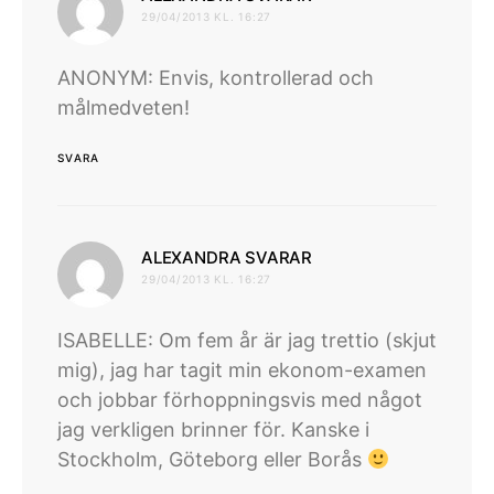
29/04/2013 KL. 16:27
ANONYM: Envis, kontrollerad och
målmedveten!
SVARA
skriver:
ALEXANDRA SVARAR
29/04/2013 KL. 16:27
ISABELLE: Om fem år är jag trettio (skjut
mig), jag har tagit min ekonom-examen
och jobbar förhoppningsvis med något
jag verkligen brinner för. Kanske i
Stockholm, Göteborg eller Borås