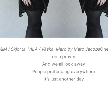
H&M / Skjorta, VILA / Väska, Marc by Marc Jacobs
One
on a prayer
And we all look away
People pretending everywhere
It’s just another day