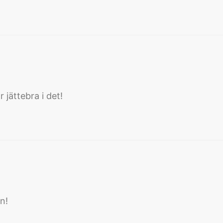
 jättebra i det!
:
n!