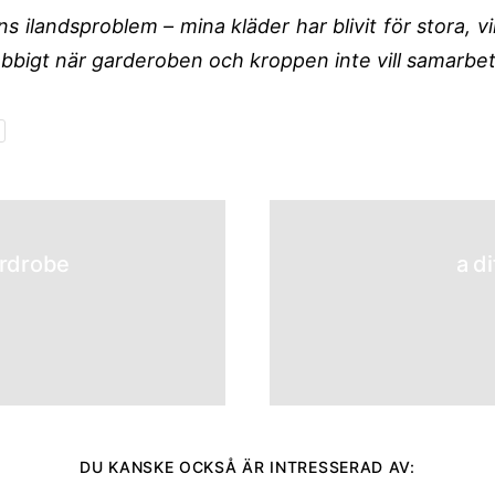
s ilandsproblem – mina kläder har blivit för stora, v
jobbigt när garderoben och kroppen inte vill samarbet
ardrobe
a d
DU KANSKE OCKSÅ ÄR INTRESSERAD AV: