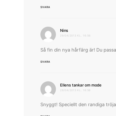
SVARA
skriver:
Nins
29/04/2013 KL. 16:56
Så fin din nya hårfärg är! Du passar
SVARA
skriver
Ellens tankar om mode
29/04/2013 KL. 16:56
Snyggt! Speciellt den randiga tröja