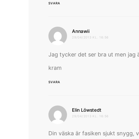
SVARA
skriver:
Annawii
29/04/2013 KL. 16:56
Jag tycker det ser bra ut men jag är 
kram
SVARA
skriver:
Elin Löwstedt
29/04/2013 KL. 16:56
Din väska är fasiken sjukt snygg, 