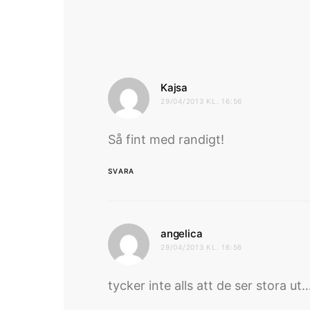
skriver:
Kajsa
29/04/2013 KL. 16:56
Så fint med randigt!
SVARA
skriver:
angelica
29/04/2013 KL. 16:56
tycker inte alls att de ser stora ut