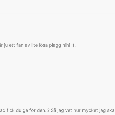
ju ett fan av lite lösa plagg hihi :).
vad fick du ge för den..? Så jag vet hur mycket jag sk