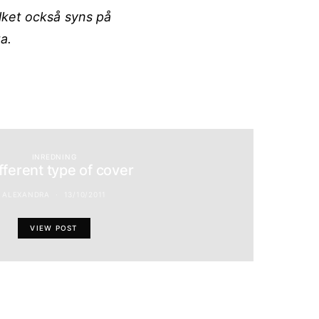
ilket också syns på
a.
INREDNING
ifferent type of cover
ALEXANDRA
13/10/2011
VIEW POST