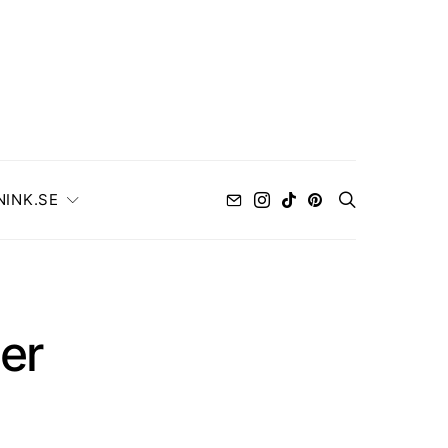
NINK.SE
er