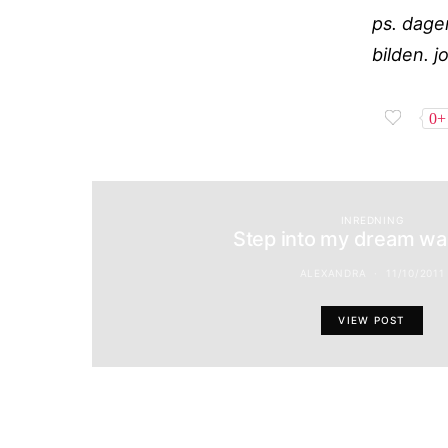
ps. dagen
bilden. 
0+
INREDNING
Step into my dream w
ALEXANDRA
11/10/2011
VIEW POST