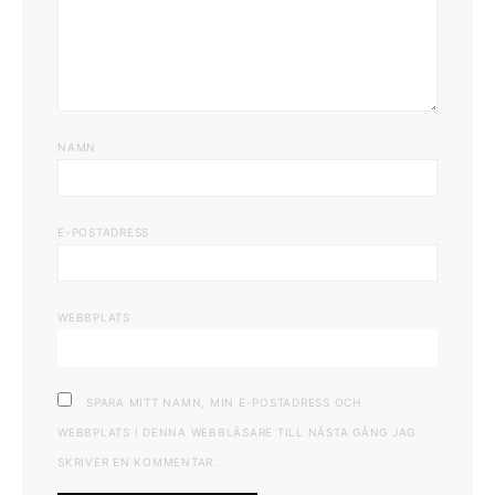
NAMN
E-POSTADRESS
WEBBPLATS
SPARA MITT NAMN, MIN E-POSTADRESS OCH
WEBBPLATS I DENNA WEBBLÄSARE TILL NÄSTA GÅNG JAG
SKRIVER EN KOMMENTAR.