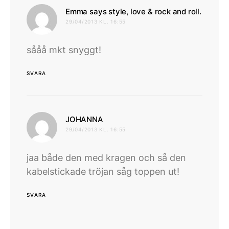
skrive
Emma says style, love & rock and roll.
29/04/2013 KL. 16:55
sååå mkt snyggt!
SVARA
skriver:
JOHANNA
29/04/2013 KL. 16:55
jaa både den med kragen och så den
kabelstickade tröjan såg toppen ut!
SVARA