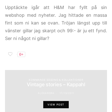
Upptäckte igår att H&M har fyllt på sin
webshop med nyheter. Jag hittade en massa
fint som ni kan se ovan. Tröjan längst upp till
vänster gillar jag skarpt och 99:- är ju ett fynd.
Ser ni något ni gillar?
0+
KOMMANDE SÄSONG & KOLLEKTIONER
Vintage stories – Kappahl
ALEXANDRA
17/10/2011
VIEW POST