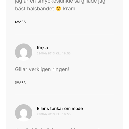
jag är en smyckesjunkie så gillade jag
bäst halsbandet
kram
SVARA
skriver:
Kajsa
29/04/2013 KL. 16:55
Gillar verkligen ringen!
SVARA
skriver:
Ellens tankar om mode
29/04/2013 KL. 16:55