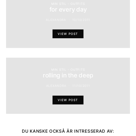
MIN STIL - OUTFITS
for every day
ALEXANDRA
10/10/2011
VIEW POST
MIN STIL - OUTFITS
rolling in the deep
ALEXANDRA
11/10/2011
VIEW POST
DU KANSKE OCKSÅ ÄR INTRESSERAD AV: