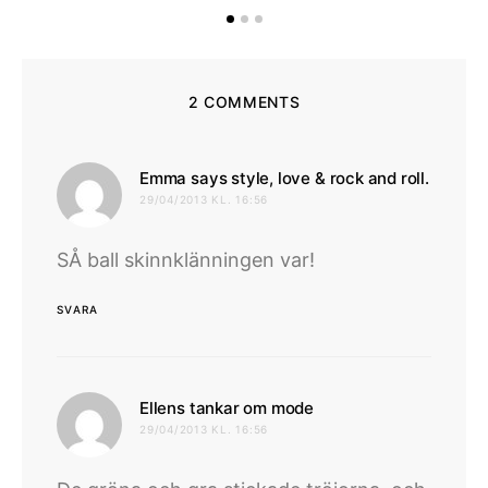
2 COMMENTS
skrive
Emma says style, love & rock and roll.
29/04/2013 KL. 16:56
SÅ ball skinnklänningen var!
SVARA
skriver:
Ellens tankar om mode
29/04/2013 KL. 16:56