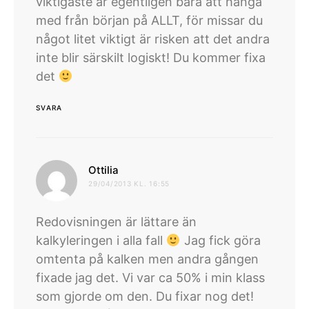
viktigaste är egentligen bara att hänga
med från början på ALLT, för missar du
något litet viktigt är risken att det andra
inte blir särskilt logiskt! Du kommer fixa
det
SVARA
skriver:
Ottilia
29/04/2013 KL. 16:55
Redovisningen är lättare än
kalkyleringen i alla fall
Jag fick göra
omtenta på kalken men andra gången
fixade jag det. Vi var ca 50% i min klass
som gjorde om den. Du fixar nog det!