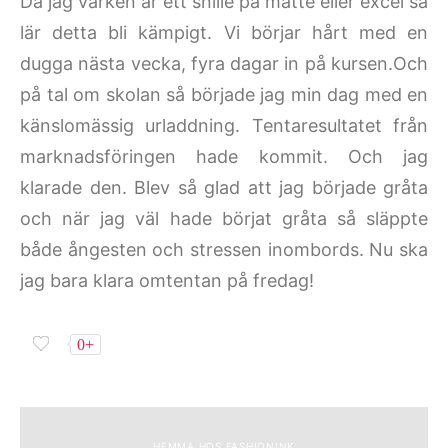
Då jag varken är ett snille på matte eller excel så
lär detta bli kämpigt. Vi börjar hårt med en
dugga nästa vecka, fyra dagar in på kursen.Och
på tal om skolan så började jag min dag med en
känslomässig urladdning. Tentaresultatet från
marknadsföringen hade kommit. Och jag
klarade den. Blev så glad att jag började gråta
och när jag väl hade börjat gråta så släppte
både ångesten och stressen inombords. Nu ska
jag bara klara omtentan på fredag!
0+
HEMMA HOS FASHIONINK